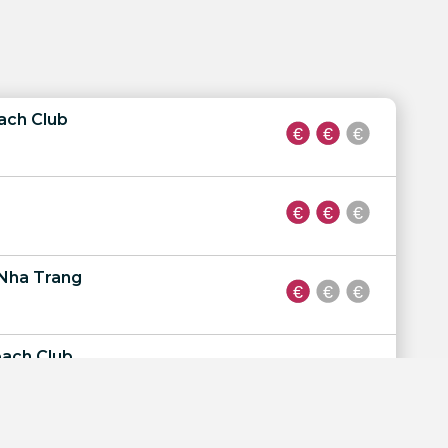
ach Club
Nha Trang
ach Club
 Bar