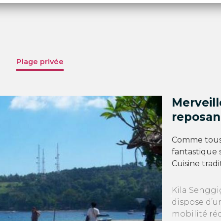
Plage privée
Merveill
reposan
Comme tous l
fantastique 
Cuisine trad
Kila Senggi
dispose d’u
mobilité réd