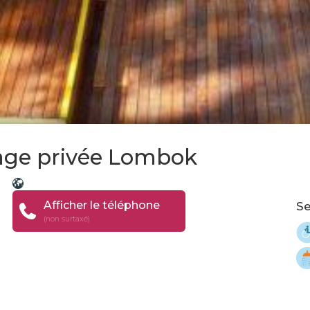
lage privée Lombok
Afficher le téléphone
Se
(non surtaxé)