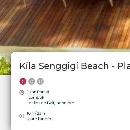
Kila Senggigi Beach - P
Jalan Pantai
,
Lombok
Les îles de Bali
,
Indonésie
10 h / 23 h
toute l'année