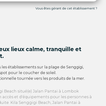
Vous êtes gérant de cet établissement ?
eux lieux calme, tranquille et
t.
es établissements sur la plage de Senggigi,
spot pour le coucher de soleil.
itionnelle tournée vers les produits de la mer.
gi Beach situé(e) Jalan Pantai à Lombok
n accès et d'équipements pour les personnes à
uite. Kila Senggigi Beach, Jalan Pantai à