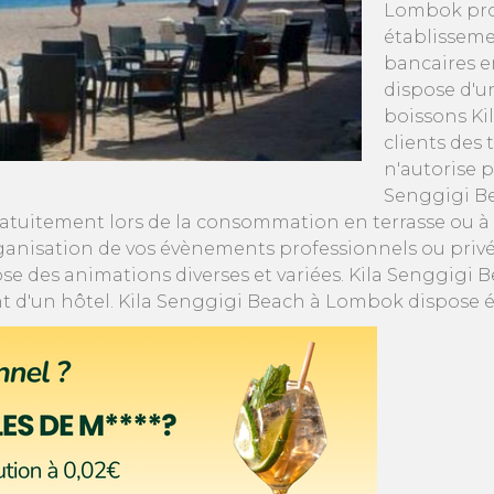
Lombok pro
établisseme
bancaires e
dispose d'u
boissons Ki
clients des 
n'autorise 
Senggigi Be
tuitement lors de la consommation en terrasse ou à 
organisation de vos évènements professionnels ou priv
e des animations diverses et variées. Kila Senggigi B
 d'un hôtel. Kila Senggigi Beach à Lombok dispose é