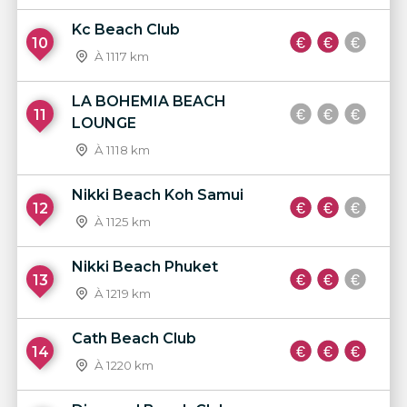
Kc Beach Club
10
À 1117 km
LA BOHEMIA BEACH
11
LOUNGE
À 1118 km
Nikki Beach Koh Samui
12
À 1125 km
Nikki Beach Phuket
13
À 1219 km
Cath Beach Club
14
À 1220 km