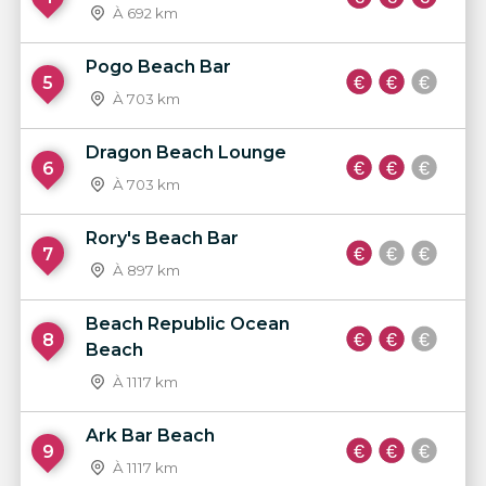
À 692 km
Pogo Beach Bar
5
À 703 km
Dragon Beach Lounge
6
À 703 km
Rory's Beach Bar
7
À 897 km
Beach Republic Ocean
8
Beach
À 1117 km
Ark Bar Beach
9
À 1117 km