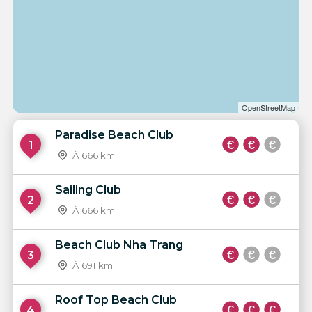
OpenStreetMap
Paradise Beach Club
1
À 666 km
Sailing Club
2
À 666 km
Beach Club Nha Trang
3
À 691 km
Roof Top Beach Club
4