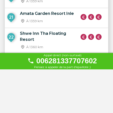
À 1359 km
Amata Garden Resort Inle
21
À 1359 km
Shwe Inn Tha Floating
22
Resort
À 1360 km
Appel direct (non-surtaxé)
006281337707602
Paramount Inle Resort
23
À 1360 km
Pensez à appeler de la part d'epaillote ;)
Inle Lake View
24
À 1361 km
Yamonnar Oo Resort
25
À 1489 km