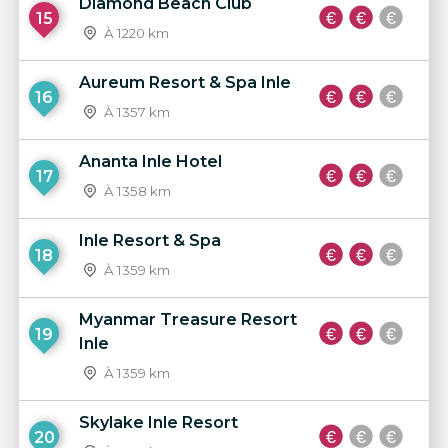
Diamond Beach Club
15
À 1220 km
Aureum Resort & Spa Inle
16
À 1357 km
Ananta Inle Hotel
17
À 1358 km
Inle Resort & Spa
18
À 1359 km
Myanmar Treasure Resort
19
Inle
À 1359 km
Skylake Inle Resort
20