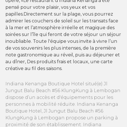
opère, «Le restaurant d’Indiana Kenanga a été
pensé pour votre plaisir, vos yeux et vos
papilles.Directement sur la plage, vous pourrez
admirer les couchers de soleil sur les transats face
à la mer et l’atmosphère irréelle et magique des
soirées sur l’île qui feront de votre séjour un séjour
inoubliable. Toute l'équipe vous invite à vivre l’un
de vos souvenirs les plus intenses, de la première
note gastronomique au réveil, puis au déjeuner et
au dîner, Des produits frais et locaux, une carte
créative au fil des saisons.
Indiana Kenanga Boutique Hotel situé(e) Jl
Jungut Balu Beach #56 KlungKung à Lembogan
dispose d’un accès et d'équipements pour les
personnes à mobilité réduite. Indiana Kenanga
Boutique Hotel, Jl Jungut Balu Beach #56
KlungKung à Lembogan propose un parking à
proximité de son établissement. Indiana