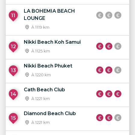
LA BOHEMIA BEACH
11
LOUNGE
À 1119 km
Nikki Beach Koh Samui
12
À 1125 km
Nikki Beach Phuket
13
À 1220 km
Cath Beach Club
14
À 1221 km
Diamond Beach Club
15
À 1221 km