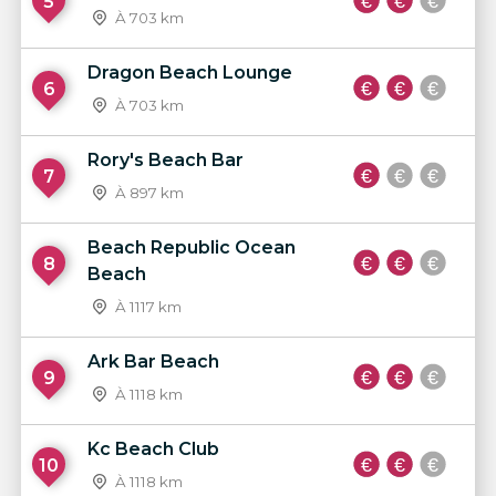
5
À 703 km
Dragon Beach Lounge
6
À 703 km
Rory's Beach Bar
7
À 897 km
Beach Republic Ocean
8
Beach
À 1117 km
Ark Bar Beach
9
À 1118 km
Kc Beach Club
10
À 1118 km