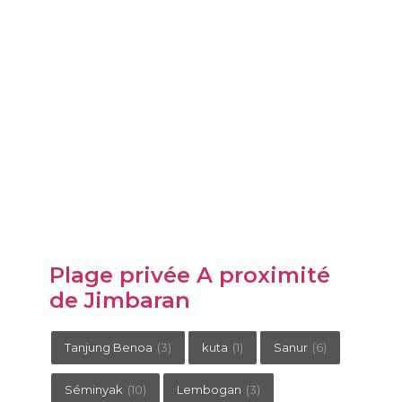
Plage privée A proximité
de Jimbaran
Tanjung Benoa
(3)
kuta
(1)
Sanur
(6)
Séminyak
(10)
Lembogan
(3)