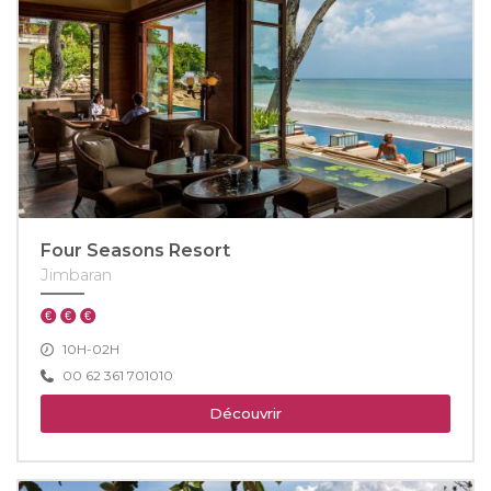
Four Seasons Resort
Jimbaran
10H-02H
00 62 361 701010
Découvrir