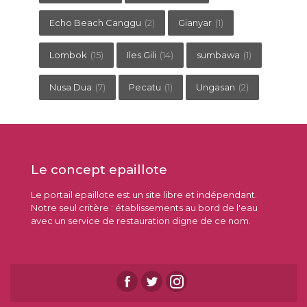
Echo Beach Canggu
(2)
Gianyar
(1)
Lombok
(15)
Iles Gili
(14)
sumbawa
(1)
Nusa Dua
(7)
Pecatu
(1)
Ungasan
(2)
Le concept epaillote
Le portail epaillote est un site libre et indépendant.
Notre seul critère : établissements au bord de l'eau
avec un service de restauration digne de ce nom.