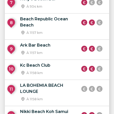
7
À 934 km
Beach Republic Ocean
8
Beach
À 1157 km
Ark Bar Beach
9
À 1157 km
Kc Beach Club
10
À 1158 km
LA BOHEMIA BEACH
11
LOUNGE
À 1158 km
Nikki Beach Koh Samui