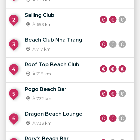
Sailing Club
2
À 693 km
Beach Club Nha Trang
3
À 717 km
Roof Top Beach Club
4
À 718 km
Pogo Beach Bar
5
À 732 km
Dragon Beach Lounge
6
À 733 km
Rory's Beach Bar