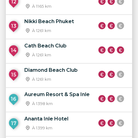
12
À 1165 km
Nikki Beach Phuket
13
À 1261 km
Cath Beach Club
14
À 1261 km
Diamond Beach Club
15
À 1261 km
Aureum Resort & Spa Inle
16
À 1398 km
Ananta Inle Hotel
17
À 1399 km