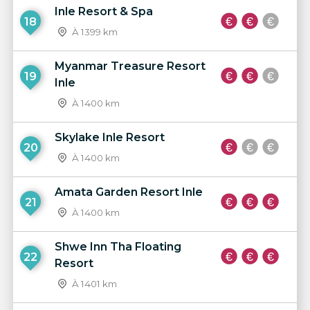
Inle Resort & Spa
18
À 1399 km
Myanmar Treasure Resort
19
Inle
À 1400 km
Skylake Inle Resort
20
À 1400 km
Amata Garden Resort Inle
21
À 1400 km
Shwe Inn Tha Floating
22
Resort
À 1401 km