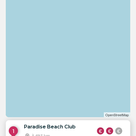
OpenStreetMap
Paradise Beach Club
1
À 693 km