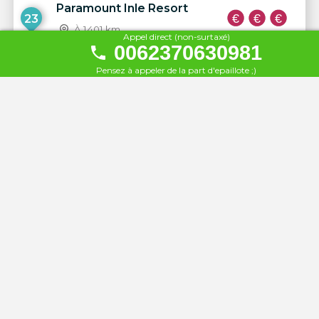
Paramount Inle Resort
23
À 1401 km
Appel direct (non-surtaxé)
0062370630981
Inle Lake View
Pensez à appeler de la part d'epaillote ;)
24
À 1402 km
Yamonnar Oo Resort
25
À 1531 km
Esmerald Sea Resort
26
À 1531 km
Myanmar Treasure Resort
27
À 1531 km
Aureum Resort & Spa ngwe
28
Saung