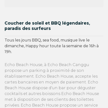
Coucher de soleil et BBQ légendaires,
paradis des surfeurs
Tous les jours BBQ, sea food, musique live le
dimanche, Happy hour toute la semaine de 16h à
19h.
Echo Beach House, à Echo Beach Canggu
propose un parking à proximité de son
établissement. Echo Beach House, accepte les
cartes bancaires en moyen de paiement. Echo
Beach House dispose d'un bar pour déguster
cocktails et autres boissons Echo Beach House
met à disposition de ses clients des toilettes
privées. Echo Beach House propose un service