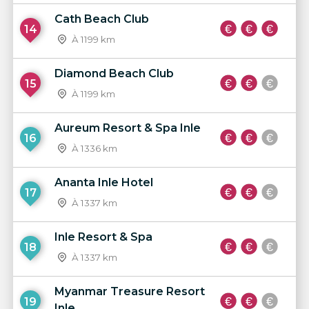
Cath Beach Club
14
À 1199 km
Diamond Beach Club
15
À 1199 km
Aureum Resort & Spa Inle
16
À 1336 km
Ananta Inle Hotel
17
À 1337 km
Inle Resort & Spa
18
À 1337 km
Myanmar Treasure Resort
19
Inle