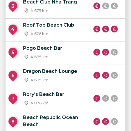
Beach Club Nha Trang
3
À 675 km
Roof Top Beach Club
4
À 676 km
Pogo Beach Bar
5
À 685 km
Dragon Beach Lounge
6
À 685 km
Rory's Beach Bar
7
À 876 km
Beach Republic Ocean
8
Beach