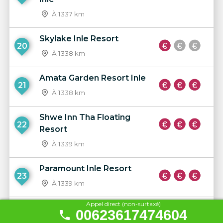
À 1337 km
Skylake Inle Resort
20
À 1338 km
Amata Garden Resort Inle
21
À 1338 km
Shwe Inn Tha Floating
22
Resort
À 1339 km
Paramount Inle Resort
23
À 1339 km
Appel direct (non-surtaxé)
Inle Lake View
00623617474604
24
À 1340 km