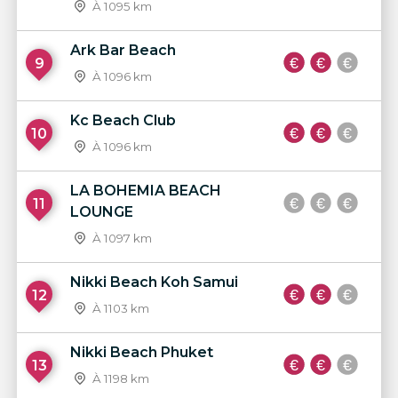
À 1095 km
Ark Bar Beach
9
À 1096 km
Kc Beach Club
10
À 1096 km
LA BOHEMIA BEACH
11
LOUNGE
À 1097 km
Nikki Beach Koh Samui
12
À 1103 km
Nikki Beach Phuket
13
À 1198 km