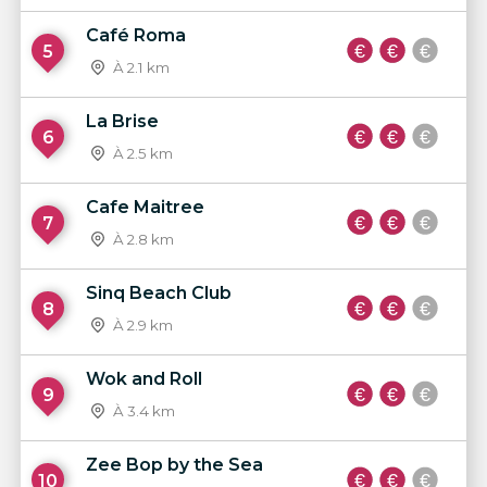
Café Roma
5
À 2.1 km
La Brise
6
À 2.5 km
Cafe Maitree
7
À 2.8 km
Sinq Beach Club
8
À 2.9 km
Wok and Roll
9
À 3.4 km
Zee Bop by the Sea
10