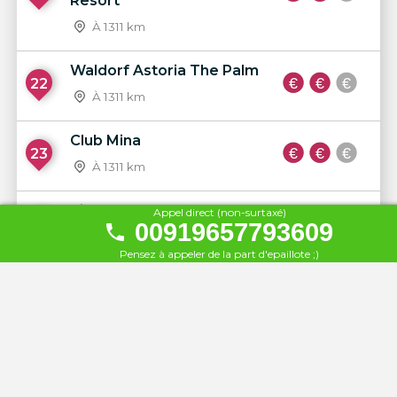
Resort
À 1311 km
Waldorf Astoria The Palm
22
À 1311 km
Club Mina
23
À 1311 km
Riva Beach Club
Appel direct (non-surtaxé)
24
00919657793609
À 1312 km
Pensez à appeler de la part d'epaillote ;)
XL Beach
25
À 1312 km
Le Royal Méridien Beach
26
À 1312 km