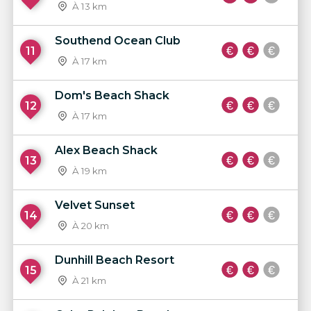
À 13 km
Southend Ocean Club
11
À 17 km
Dom's Beach Shack
12
À 17 km
Alex Beach Shack
13
À 19 km
Velvet Sunset
14
À 20 km
Dunhill Beach Resort
15
À 21 km