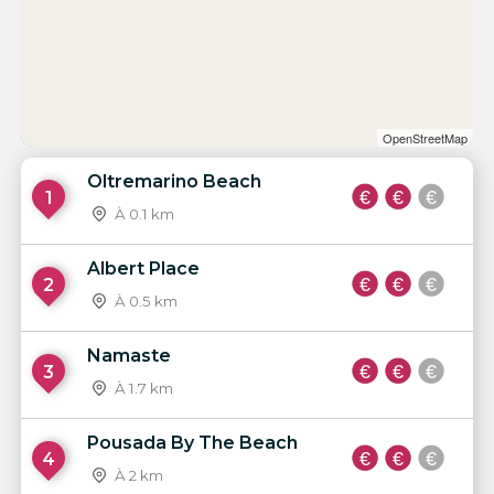
OpenStreetMap
Oltremarino Beach
1
À 0.1 km
Albert Place
2
À 0.5 km
Namaste
3
À 1.7 km
Pousada By The Beach
4
À 2 km