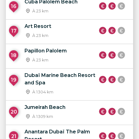
Cuba Palolem Beach
16
À 23 km
Art Resort
17
À 23 km
Papillon Palolem
18
À 23 km
Dubaï Marine Beach Resort
19
and Spa
À 1304 km
Jumeirah Beach
20
À 1309 km
Anantara Dubaï The Palm
21