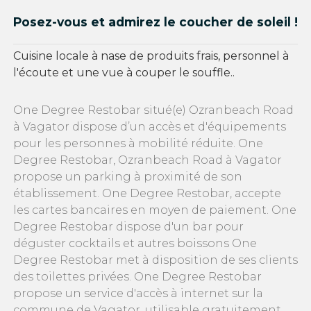
Posez-vous et admirez le coucher de soleil !
Cuisine locale à nase de produits frais, personnel à
l'écoute et une vue à couper le souffle..
One Degree Restobar situé(e) Ozranbeach Road
à Vagator dispose d’un accès et d'équipements
pour les personnes à mobilité réduite. One
Degree Restobar, Ozranbeach Road à Vagator
propose un parking à proximité de son
établissement. One Degree Restobar, accepte
les cartes bancaires en moyen de paiement. One
Degree Restobar dispose d'un bar pour
déguster cocktails et autres boissons One
Degree Restobar met à disposition de ses clients
des toilettes privées. One Degree Restobar
propose un service d'accès à internet sur la
commune de Vagator, utilisable gratuitement