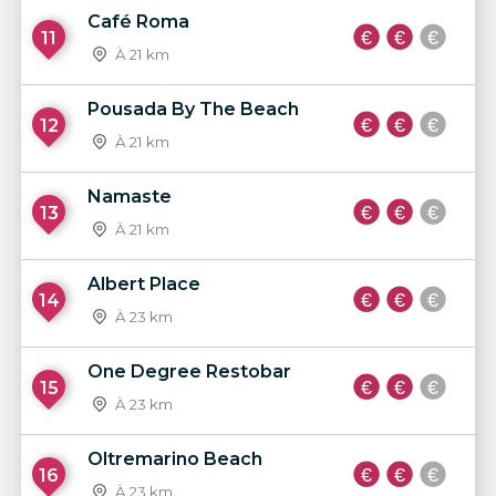
Café Roma
11
À 21 km
Pousada By The Beach
12
À 21 km
Namaste
13
À 21 km
Albert Place
14
À 23 km
One Degree Restobar
15
À 23 km
Oltremarino Beach
16
À 23 km