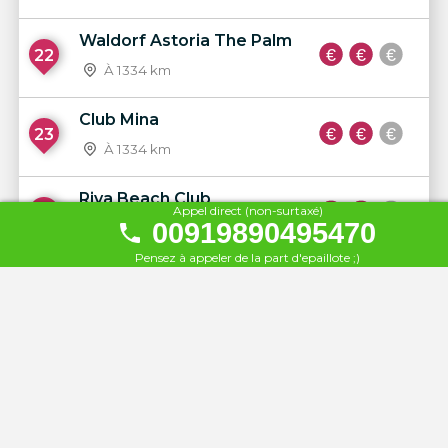
Waldorf Astoria The Palm
22
À 1334 km
Club Mina
23
À 1334 km
Riva Beach Club
Appel direct (non-surtaxé)
24
00919890495470
À 1334 km
Pensez à appeler de la part d'epaillote ;)
XL Beach
25
À 1334 km
Le Royal Méridien Beach
26
À 1335 km
Zéro Gravity