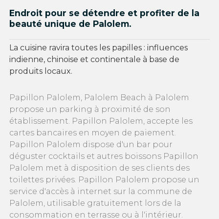
Endroit pour se détendre et profiter de la
beauté unique de Palolem.
La cuisine ravira toutes les papilles : influences
indienne, chinoise et continentale à base de
produits locaux.
Papillon Palolem, Palolem Beach à Palolem
propose un parking à proximité de son
établissement. Papillon Palolem, accepte les
cartes bancaires en moyen de paiement.
Papillon Palolem dispose d'un bar pour
déguster cocktails et autres boissons Papillon
Palolem met à disposition de ses clients des
toilettes privées. Papillon Palolem propose un
service d'accès à internet sur la commune de
Palolem, utilisable gratuitement lors de la
consommation en terrasse ou à l'intérieur.