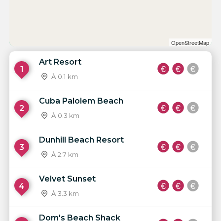
OpenStreetMap
Art Resort
1
À 0.1 km
Cuba Palolem Beach
2
À 0.3 km
Dunhill Beach Resort
3
À 2.7 km
Velvet Sunset
4
À 3.3 km
Dom's Beach Shack