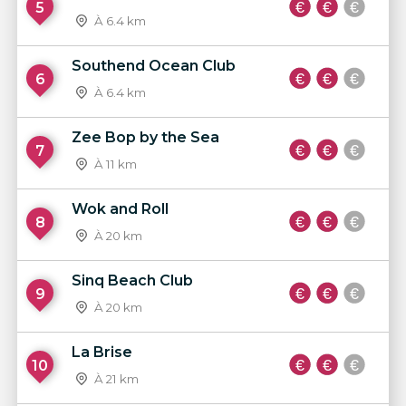
5
À 6.4 km
Southend Ocean Club
6
À 6.4 km
Zee Bop by the Sea
7
À 11 km
Wok and Roll
8
À 20 km
Sinq Beach Club
9
À 20 km
La Brise
10
À 21 km