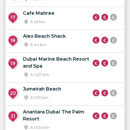
Cafe Maitree
17
À 26 km
Alex Beach Shack
18
À 40 km
Dubaï Marine Beach Resort
19
and Spa
À 1327 km
Jumeirah Beach
20
À 1331 km
Anantara Dubaï The Palm
21
Resort
À 1334 km