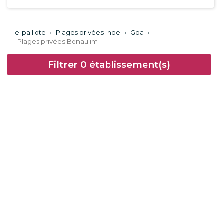
e-paillote
›
Plages privées Inde
›
Goa
›
Plages privées Benaulim
Filtrer
0
établissement(s)