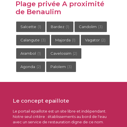
Plage privée A proximité
de Benaulim
Salcette
(1)
Bardez
(1)
Candolim
(3)
Calangute
(3)
Majorda
(1)
Vagator
(2)
Arambol
(1)
Cavelossim
(2)
Agonda
(2)
Palolem
(3)
Le concept epaillote
Le portail epaillote est un site libre et indépendant.
Notre seul critère : établissements au bord de l'eau
avec un service de restauration digne de ce nom.