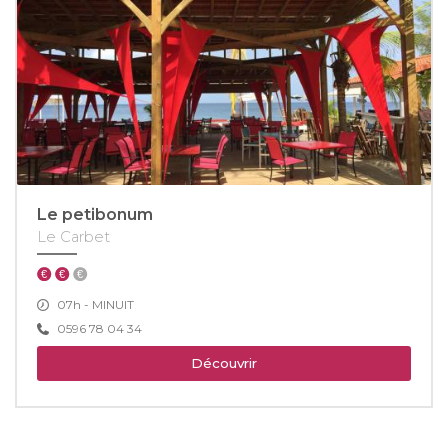
Le petibonum
Le Carbet
07h - MINUIT
0596 78 04 34
Découvrir