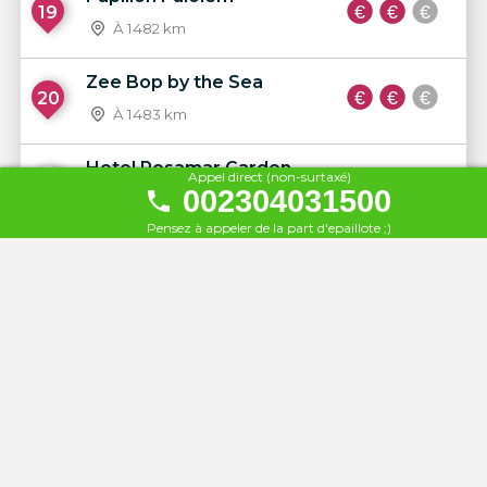
19
À 1482 km
Zee Bop by the Sea
20
À 1483 km
Hotel Rosamar Garden
Appel direct (non-surtaxé)
21
002304031500
Resort
À 1485 km
Pensez à appeler de la part d'epaillote ;)
Hotel Rosamar Maritim
22
À 1485 km
Hotel Rosamar & SPA
23
À 1485 km
Hotel Rosamar Maxim -
24
Adults Only