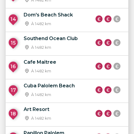
À 1482 km
Dom's Beach Shack
14
À 1482 km
Southend Ocean Club
15
À 1482 km
Cafe Maitree
16
À 1482 km
Cuba Palolem Beach
17
À 1482 km
Art Resort
18
À 1482 km
Papillon Palolem