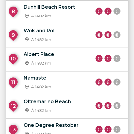
Dunhill Beach Resort
8
À 1482 km
Wok and Roll
9
À 1482 km
Albert Place
10
À 1482 km
Namaste
11
À 1482 km
Oltremarino Beach
12
À 1482 km
One Degree Restobar
13