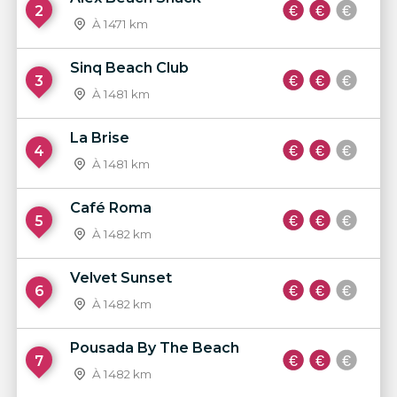
2
À 1471 km
Sinq Beach Club
3
À 1481 km
La Brise
4
À 1481 km
Café Roma
5
À 1482 km
Velvet Sunset
6
À 1482 km
Pousada By The Beach
7
À 1482 km