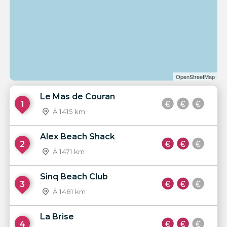
OpenStreetMap
Le Mas de Couran
1
À 1415 km
Alex Beach Shack
2
À 1471 km
Sinq Beach Club
3
À 1481 km
La Brise
4