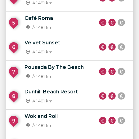
À 1481 km
Café Roma
5
À 1481 km
Velvet Sunset
6
À 1481 km
Pousada By The Beach
7
À 1481 km
Dunhill Beach Resort
8
À 1481 km
Wok and Roll
9
À 1481 km