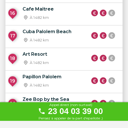
Cafe Maitree
16
À 1482 km
Cuba Palolem Beach
17
À 1482 km
Art Resort
18
À 1482 km
Papillon Palolem
19
À 1482 km
Zee Bop by the Sea
20
Appel direct (non-surtaxé)
À 1483 km
23 04 03 39 00
Pensez à appeler de la part d'epaillote ;)
Hotel Rosamar Garden
21