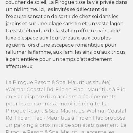
coucher de soleil, La Pirogue tisse la vie privée dans
un nid intime. Ici, les invités se délectent de
l'exquise sensation de sortir de chez soi dans les
jardins et sur une plage sans fin et un vaste lagon.
La vaste étendue de la station offre un véritable
luxe d'espace aux tourtereaux, aux couples
aguerris lors d'une escapade romantique pour
rallumer la flamme, aux familles ainsi qu'aux tribus
à part entière pour un temps d'attachement
affectueux.
La Pirogue Resort & Spa, Mauritius situé(e)
Wolmar Coastal Rd, Flic en Flac - Mauritius à Flic
en Flac dispose d’un accès et d'équipements
pour les personnes à mobilité réduite. La
Pirogue Resort & Spa, Mauritius, Wolmar Coastal
Rd, Flic en Flac - Mauritius à Flic en Flac propose
un parking à proximité de son établissement. La
Pirogue Resort & Spa, Mauritius, accepte les