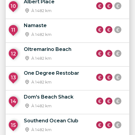
Albert Place
10
À 1482 km
Namaste
11
À 1482 km
Oltremarino Beach
12
À 1482 km
One Degree Restobar
13
À 1482 km
Dom's Beach Shack
14
À 1482 km
Southend Ocean Club
15
À 1482 km