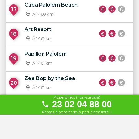
Cuba Palolem Beach
17
À 1460 km
Art Resort
18
À 1461 km
Papillon Palolem
19
À 1461 km
Zee Bop by the Sea
20
À 1461 km
Appel direct (non-surtaxé)
23 02 04 88 00
Hotel Rosamar Garden
21
Resort
Pensez à appeler de la part d'epaillote ;)
À 1488 km
Hotel Rosamar Maritim