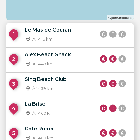
OpenStreetMap
Le Mas de Couran
1
À 1416 km
Alex Beach Shack
2
À 1449 km
Sinq Beach Club
3
À 1459 km
La Brise
4
À 1460 km
Café Roma
5
À 1460 km