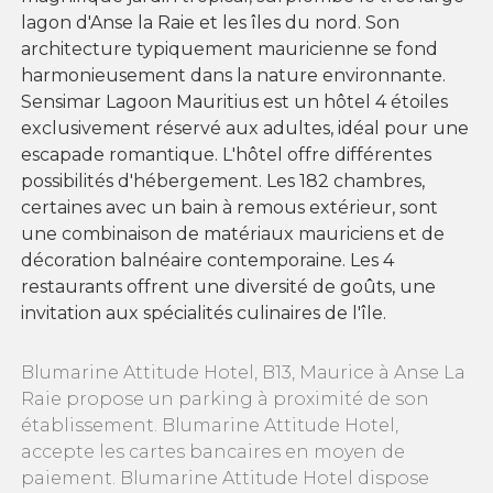
lagon d'Anse la Raie et les îles du nord. Son
architecture typiquement mauricienne se fond
harmonieusement dans la nature environnante.
Sensimar Lagoon Mauritius est un hôtel 4 étoiles
exclusivement réservé aux adultes, idéal pour une
escapade romantique. L'hôtel offre différentes
possibilités d'hébergement. Les 182 chambres,
certaines avec un bain à remous extérieur, sont
une combinaison de matériaux mauriciens et de
décoration balnéaire contemporaine. Les 4
restaurants offrent une diversité de goûts, une
invitation aux spécialités culinaires de l'île.
Blumarine Attitude Hotel, B13, Maurice à Anse La
Raie propose un parking à proximité de son
établissement. Blumarine Attitude Hotel,
accepte les cartes bancaires en moyen de
paiement. Blumarine Attitude Hotel dispose