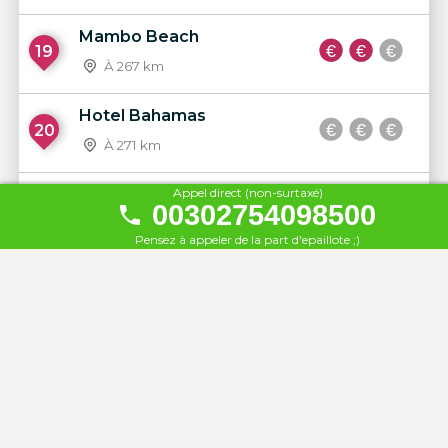
Mambo Beach
19
À 267 km
Hotel Bahamas
20
À 271 km
Appel direct (non-surtaxé)
Seaside Saranda Hotel
00302754098500
21
À 271 km
Pensez à appeler de la part d'epaillote ;)
Hotel Visad
22
À 271 km
White Residence Luxury
23
Apartments
À 271 km