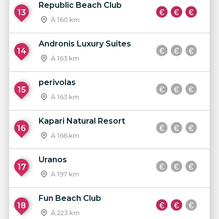
Republic Beach Club
13
À 160 km
Andronis Luxury Suites
14
À 163 km
perivolas
15
À 163 km
Kapari Natural Resort
16
À 166 km
Uranos
17
À 197 km
Fun Beach Club
18
À 223 km