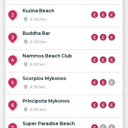
Kuzina Beach
2
À 150 km
Buddha Bar
3
À 150 km
Nammos Beach Club
4
À 151 km
Scorpios Mykonos
5
À 151 km
Principote Mykonos
6
À 153 km
Super Paradise Beach
7