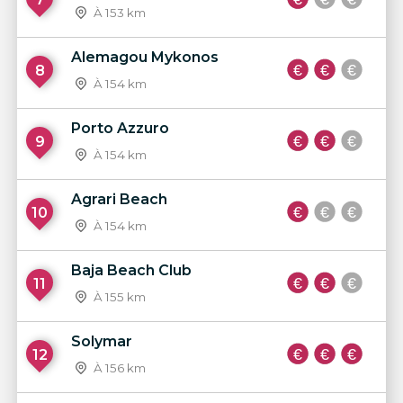
À 153 km
Alemagou Mykonos
8
À 154 km
Porto Azzuro
9
À 154 km
Agrari Beach
10
À 154 km
Baja Beach Club
11
À 155 km
Solymar
12
À 156 km