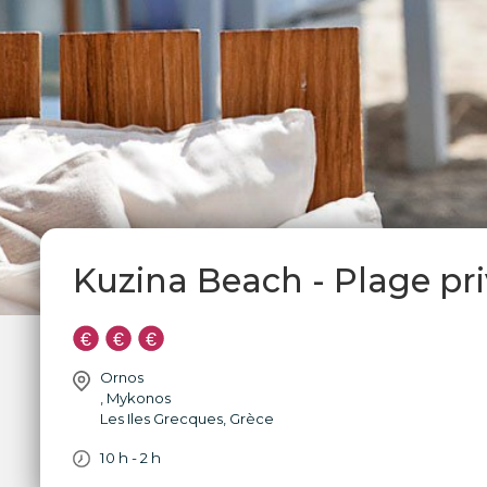
Kuzina Beach - Plage pr
Ornos
,
Mykonos
Les Iles Grecques
,
Grèce
10 h - 2 h