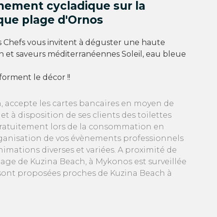
nement cycladique sur la
que plage d'Ornos
 Chefs vous invitent à déguster une haute
on et saveurs méditerranéennes Soleil, eau bleue
forment le décor !!
 accepte les cartes bancaires en moyen de
à disposition de ses clients des toilettes
 gratuitement lors de la consommation en
'organisation de vos évènements professionnels
imations diverses et variées. A proximité de
plage de Kuzina Beach, à Mykonos est surveillée
s sont proposées proches de Kuzina Beach à