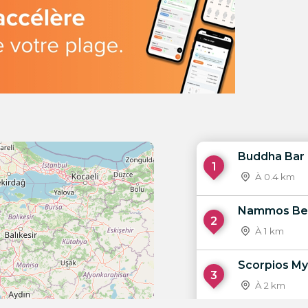
Buddha Bar
1
À 0.4 km
Nammos Bea
2
À 1 km
Scorpios M
3
À 2 km