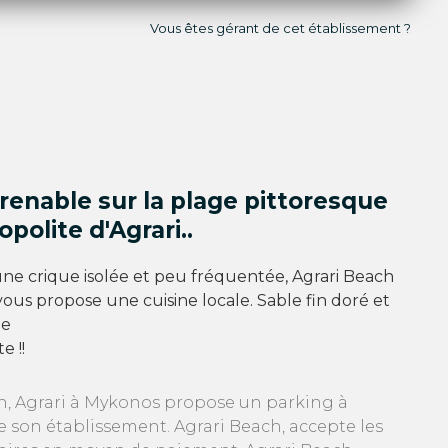
Vous êtes gérant de cet établissement ?
renable sur la plage pittoresque
polite d'Agrari..
ne crique isolée et peu fréquentée, Agrari Beach
ous propose une cuisine locale. Sable fin doré et
ne
e !!
h, Agrari à Mykonos propose un parking à
e son établissement. Agrari Beach, accepte les