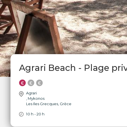
Agrari Beach - Plage pr
Agrari
,
Mykonos
Les Iles Grecques
,
Grèce
10 h - 20 h