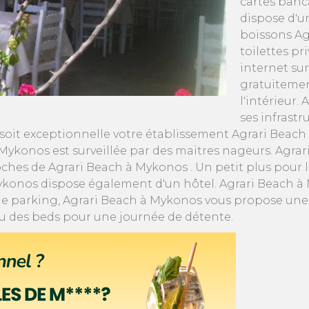
cartes banc
dispose d'u
boissons Ag
toilettes pr
internet su
gratuitemen
l'intérieur.
ses infrast
 soit exceptionnelle votre établissement Agrari Beach 
à Mykonos est surveillée par des maitres nageurs. Agra
oches de Agrari Beach à Mykonos . Un petit plus pour 
Mykonos dispose également d'un hôtel. Agrari Beach 
 de parking, Agrari Beach à Mykonos vous propose une 
 ou des beds pour une journée de détente.