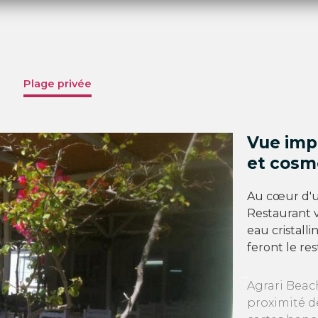
Plage privée
Vue imp
et cosmo
Au cœur d'u
Restaurant v
eau cristalli
feront le rest
Agrari Beac
proximité d