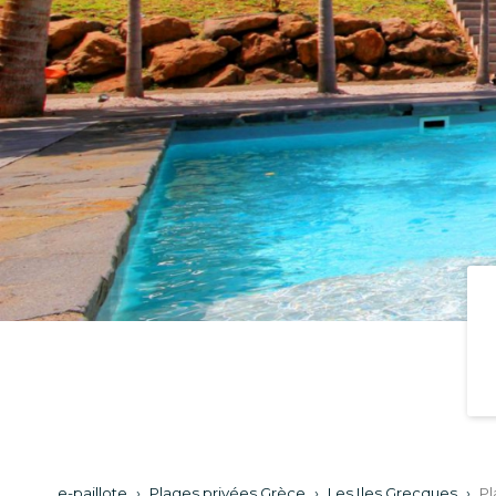
e-paillote
›
Plages privées Grèce
›
Les Iles Grecques
›
Pl