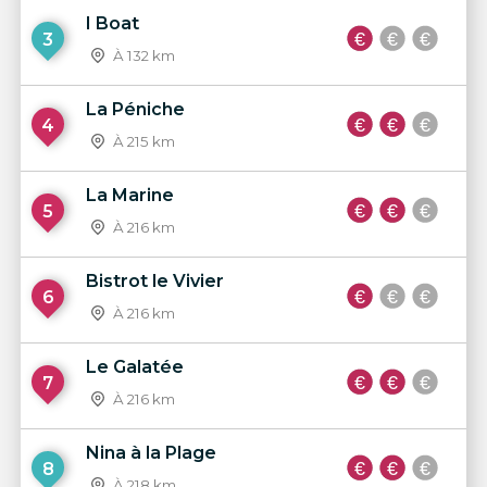
I Boat
3
À 132 km
La Péniche
4
À 215 km
La Marine
5
À 216 km
Bistrot le Vivier
6
À 216 km
Le Galatée
7
À 216 km
Nina à la Plage
8
À 218 km