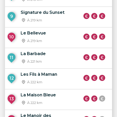
Signature du Sunset
9
À 219 km
Le Bellevue
10
À 219 km
La Barbade
11
À 221 km
Les Fils à Maman
12
À 222 km
La Maison Bleue
13
À 222 km
Le Manoir des