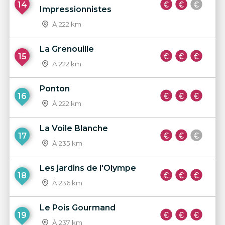
14
Impressionnistes
À 222 km
La Grenouille
15
À 222 km
Ponton
16
À 222 km
La Voile Blanche
17
À 235 km
Les jardins de l'Olympe
18
À 236 km
Le Pois Gourmand
19
À 237 km