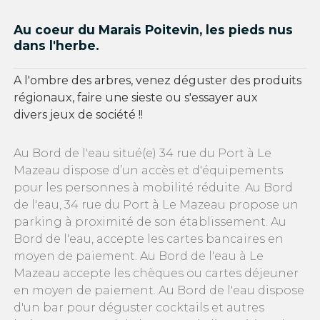
Au coeur du Marais Poitevin, les pieds nus
dans l'herbe.
A l'ombre des arbres, venez déguster des produits
régionaux, faire une sieste ou s'essayer aux
divers jeux de société !!
Au Bord de l'eau situé(e) 34 rue du Port à Le
Mazeau dispose d’un accès et d'équipements
pour les personnes à mobilité réduite. Au Bord
de l'eau, 34 rue du Port à Le Mazeau propose un
parking à proximité de son établissement. Au
Bord de l'eau, accepte les cartes bancaires en
moyen de paiement. Au Bord de l'eau à Le
Mazeau accepte les chèques ou cartes déjeuner
en moyen de paiement. Au Bord de l'eau dispose
d'un bar pour déguster cocktails et autres