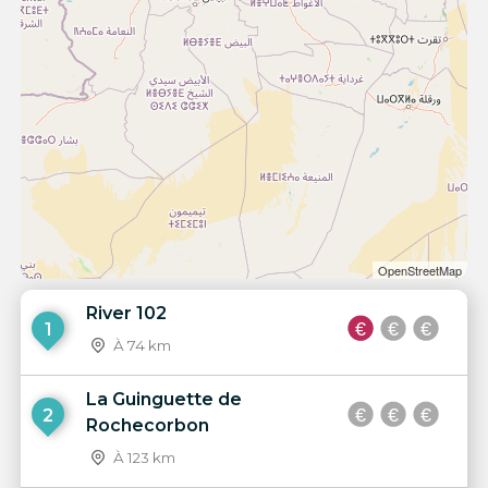
OpenStreetMap
River 102
1
À 74 km
La Guinguette de
2
Rochecorbon
À 123 km