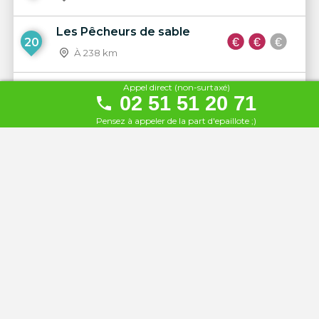
Les Pêcheurs de sable
20
À 238 km
L'Emulation Nautique
Appel direct (non-surtaxé)
02 51 51 20 71
21
À 239 km
Pensez à appeler de la part d'epaillote ;)
Le Rowing
22
À 239 km
Le Clapotis
23
À 242 km
L'Envol Côté Plage
24
À 242 km
Le Bellevue