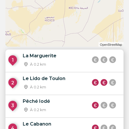
OpenStreetMap
La Marguerite
1
À 0.2 km
Le Lido de Toulon
2
À 0.2 km
Pêché Iodé
3
À 0.2 km
Le Cabanon
4