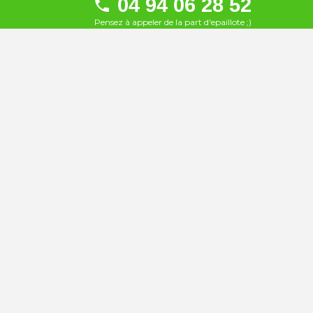
04 94 06 28 52
À 9.1 km
Pensez à appeler de la part d'epaillote ;)
La Voile
22
À 9.1 km
Le Golfe Plage
23
À 9.1 km
Le Five
24
À 9.1 km
L'Aventure
25
À 9.2 km
La Plage Dorée
26
À 12 km