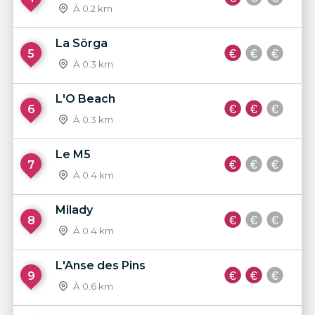
À 0.2 km
La Sörga
5
À 0.3 km
L'O Beach
6
À 0.3 km
Le M5
7
À 0.4 km
Milady
8
À 0.4 km
L'Anse des Pins
9
À 0.6 km