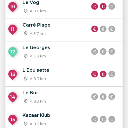
Le Vog
10
À 0.6 km
Carré Plage
11
À 3.7 km
Le Georges
12
À 3.8 km
L'Epuisette
13
À 8.3 km
Le Bor
14
À 8.3 km
Kazaar Klub
15
À 8.3 km