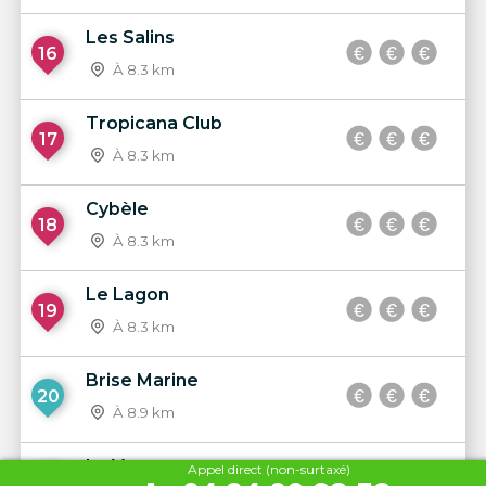
Les Salins
16
À 8.3 km
Tropicana Club
17
À 8.3 km
Cybèle
18
À 8.3 km
Le Lagon
19
À 8.3 km
Brise Marine
20
À 8.9 km
La Vague
Appel direct (non-surtaxé)
21