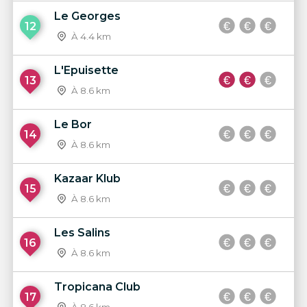
Le Georges
12
À 4.4 km
L'Epuisette
13
À 8.6 km
Le Bor
14
À 8.6 km
Kazaar Klub
15
À 8.6 km
Les Salins
16
À 8.6 km
Tropicana Club
17