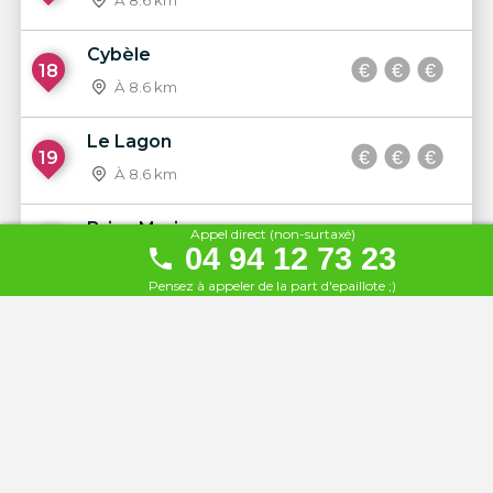
À 8.6 km
Cybèle
18
À 8.6 km
Le Lagon
19
À 8.6 km
Brise Marine
Appel direct (non-surtaxé)
20
04 94 12 73 23
À 8.7 km
Pensez à appeler de la part d'epaillote ;)
L'Aventure
21
À 8.9 km
La Vague
22
À 9.4 km
La Voile