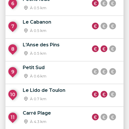
6
À 0.5 km
Le Cabanon
7
À 0.5 km
L'Anse des Pins
8
À 0.5 km
Petit Sud
9
À 0.6 km
Le Lido de Toulon
10
À 0.7 km
Carré Plage
11
À 4.3 km