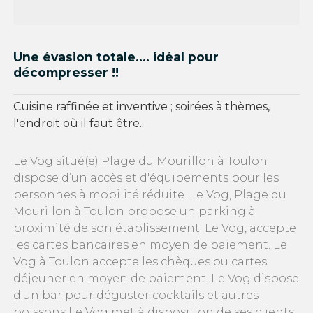
Une évasion totale.... idéal pour
décompresser !!
Cuisine raffinée et inventive ; soirées à thèmes,
l'endroit où il faut être..
Le Vog situé(e) Plage du Mourillon à Toulon
dispose d’un accès et d'équipements pour les
personnes à mobilité réduite. Le Vog, Plage du
Mourillon à Toulon propose un parking à
proximité de son établissement. Le Vog, accepte
les cartes bancaires en moyen de paiement. Le
Vog à Toulon accepte les chèques ou cartes
déjeuner en moyen de paiement. Le Vog dispose
d'un bar pour déguster cocktails et autres
boissons Le Vog met à disposition de ses clients