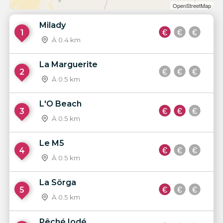
OpenStreetMap
Milady
1
À 0.4 km
La Marguerite
2
À 0.5 km
L'O Beach
3
À 0.5 km
Le M5
4
À 0.5 km
La Sörga
5
À 0.5 km
Pêché Iodé