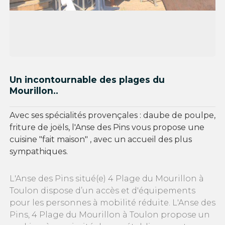
Un incontournable des plages du
Mourillon..
Avec ses spécialités provençales : daube de poulpe,
friture de joëls, l'Anse des Pins vous propose une
cuisine "fait maison" , avec un accueil des plus
sympathiques.
L'Anse des Pins situé(e) 4 Plage du Mourillon à
Toulon dispose d’un accès et d'équipements
pour les personnes à mobilité réduite. L'Anse des
Pins, 4 Plage du Mourillon à Toulon propose un