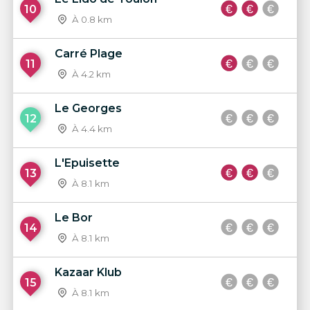
10
À 0.8 km
Carré Plage
11
À 4.2 km
Le Georges
12
À 4.4 km
L'Epuisette
13
À 8.1 km
Le Bor
14
À 8.1 km
Kazaar Klub
15
À 8.1 km