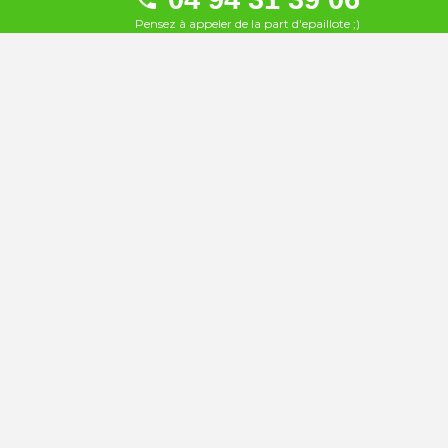
À 8.6 km
Pensez à appeler de la part d'epaillote ;)
La Vague
22
À 9.6 km
La Voile
23
À 9.6 km
Le Golfe Plage
24
À 9.6 km
Le Five
25
À 9.7 km
Le Robinson
26
À 12 km
La Plage Dorée