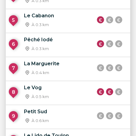
À 0.3 km
Le Cabanon
5
À 0.3 km
Pêché Iodé
6
À 0.3 km
La Marguerite
7
À 0.4 km
Le Vog
8
À 0.5 km
Petit Sud
9
À 0.6 km
Le Lido de Toulon