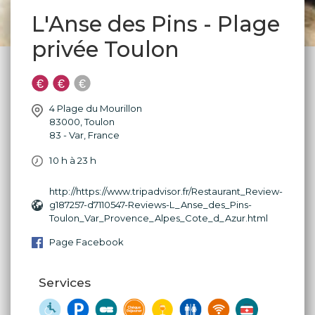
L'Anse des Pins - Plage
privée Toulon
4 Plage du Mourillon
83000
,
Toulon
83 - Var
,
France
10 h à 23 h
http://https://www.tripadvisor.fr/Restaurant_Review-
g187257-d7110547-Reviews-L_Anse_des_Pins-
Toulon_Var_Provence_Alpes_Cote_d_Azur.html
Page Facebook
Services