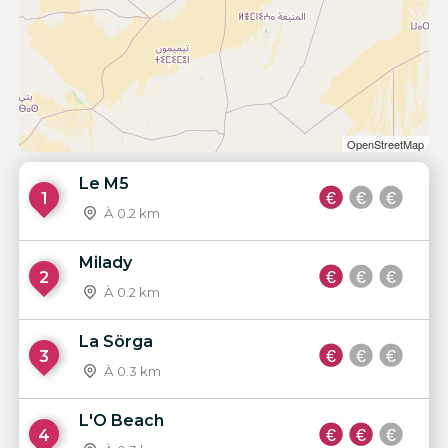
OpenStreetMap
Le M5
1
À 0.2 km
Milady
2
À 0.2 km
La Sörga
3
À 0.3 km
L'O Beach
4