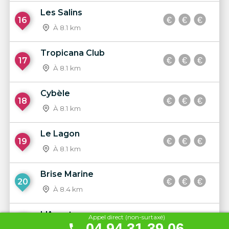
Les Salins
16
À 8.1 km
Tropicana Club
17
À 8.1 km
Cybèle
18
À 8.1 km
Le Lagon
19
À 8.1 km
Brise Marine
20
À 8.4 km
L'Aventure
Appel direct (non-surtaxé)
21
04 94 31 39 06