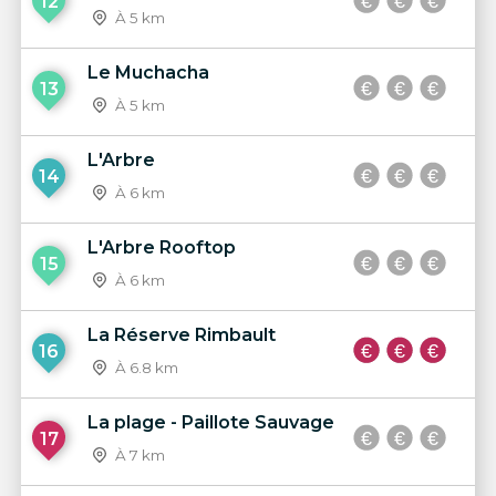
12
À 5 km
Le Muchacha
13
À 5 km
L'Arbre
14
À 6 km
L'Arbre Rooftop
15
À 6 km
La Réserve Rimbault
16
À 6.8 km
La plage - Paillote Sauvage
17
À 7 km