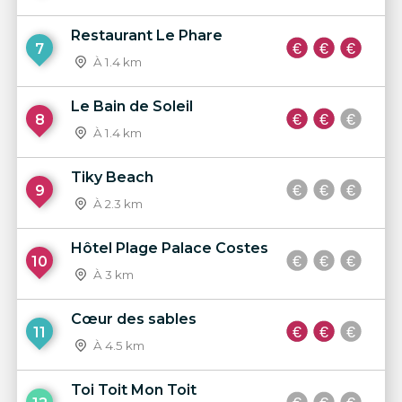
Restaurant Le Phare
7
À 1.4 km
Le Bain de Soleil
8
À 1.4 km
Tiky Beach
9
À 2.3 km
Hôtel Plage Palace Costes
10
À 3 km
Cœur des sables
11
À 4.5 km
Toi Toit Mon Toit