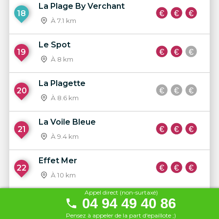
La Plage By Verchant
18
À 7.1 km
Le Spot
19
À 8 km
La Plagette
20
À 8.6 km
La Voile Bleue
21
À 9.4 km
Effet Mer
22
À 10 km
Appel direct (non-surtaxé)
La Rose des Vents
04 94 49 40 86
23
À 11 km
Pensez à appeler de la part d'epaillote ;)