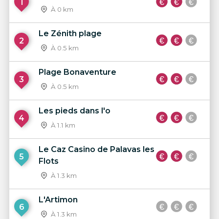
1
À 0 km
Le Zénith plage
2
À 0.5 km
Plage Bonaventure
3
À 0.5 km
Les pieds dans l'o
4
À 1.1 km
Le Caz Casino de Palavas les
5
Flots
À 1.3 km
L'Artimon
6
À 1.3 km