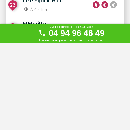
Le Pingouin Bleu
23
À 4.4 km
El Moritto
Appel direct (non-surtaxé)
24
04 94 96 46 49
À 4.5 km
Pensez à appeler de la part d'epaillote ;)
Maïva
25
À 4.6 km
La Pura Vida
26
À 4.6 km
Golfe Azur
27
À 4.7 km
La Riviéra
28
À 4.7 km