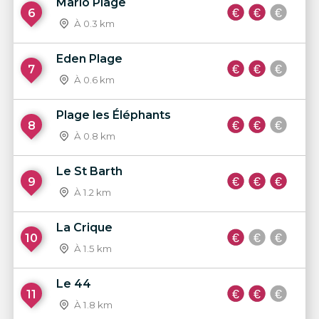
Mario Plage
6
À 0.3 km
Eden Plage
7
À 0.6 km
Plage les Éléphants
8
À 0.8 km
Le St Barth
9
À 1.2 km
La Crique
10
À 1.5 km
Le 44
11
À 1.8 km