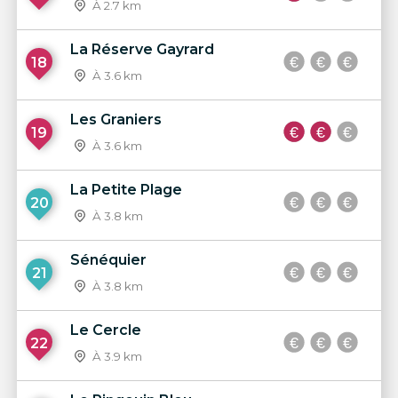
À 2.7 km
La Réserve Gayrard
18
À 3.6 km
Les Graniers
19
À 3.6 km
La Petite Plage
20
À 3.8 km
Sénéquier
21
À 3.8 km
Le Cercle
22
À 3.9 km