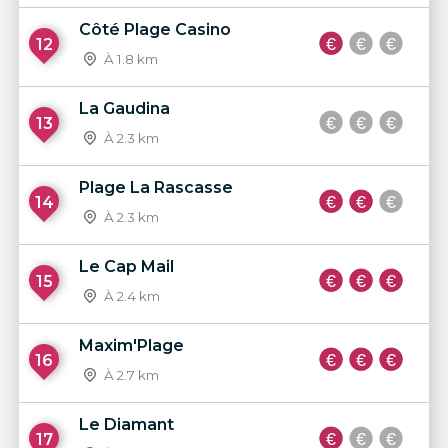
Côté Plage Casino
12
À 1.8 km
La Gaudina
13
À 2.3 km
Plage La Rascasse
14
À 2.3 km
Le Cap Mail
15
À 2.4 km
Maxim'Plage
16
À 2.7 km
Le Diamant
17