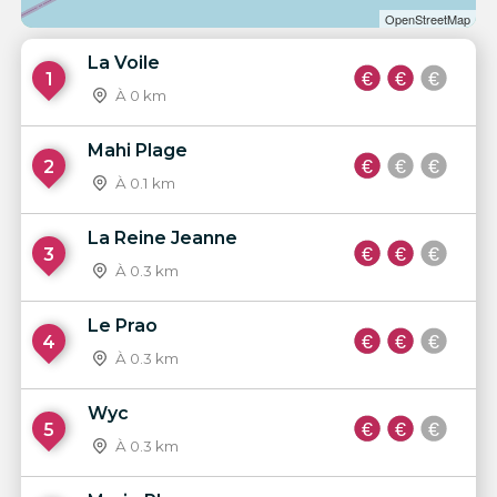
OpenStreetMap
La Voile
1
À 0 km
Mahi Plage
2
À 0.1 km
La Reine Jeanne
3
À 0.3 km
Le Prao
4
À 0.3 km
Wyc
5
À 0.3 km