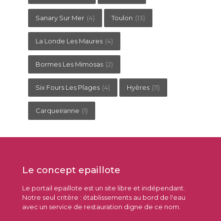
Sanary Sur Mer
(4)
Toulon
(13)
La Londe Les Maures
(4)
Bormes Les Mimosas
(2)
Six Fours Les Plages
(4)
Hyères
(11)
Carqueiranne
(1)
Le concept epaillote
Le portail epaillote est un site libre et indépendant.
Notre seul critère : établissements au bord de l'eau
avec un service de restauration digne de ce nom.