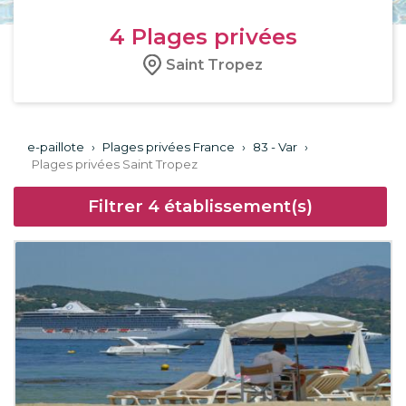
4
Plages privées
Saint Tropez
e-paillote
›
Plages privées France
›
83 - Var
›
Plages privées Saint Tropez
Filtrer
4
établissement(s)