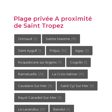
Plage privée A proximité
de Saint Tropez
Grimaud
(3)
Sainte Maxime
(19)
Saint Aygulf
(1)
Fréjus
(10)
Agay
(3)
Roquebrune sur Argens
(7)
Cogolin
(1)
Ramatuelle
(29)
La Croix Valmer
(10)
Cavalaire Sur Mer
(9)
Saint Cyr Sur Mer
(9)
Rayol-Canadel-Sur-Mer
(5)
Le Lavandou
(21)
Bandol
(4)