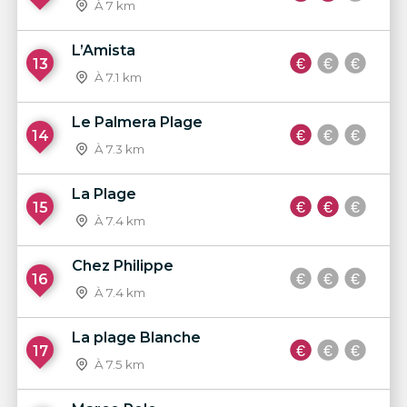
À 7 km
L’Amista
13
À 7.1 km
Le Palmera Plage
14
À 7.3 km
La Plage
15
À 7.4 km
Chez Philippe
16
À 7.4 km
La plage Blanche
17
À 7.5 km