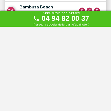
Bambusa Beach
24
Appel direct (non-surtaxé)
À 9.1 km
04 94 82 00 37
Pensez à appeler de la part d'epaillote ;)
Playa Chica
25
À 9.3 km
Les Caraïbes
26
À 9.4 km
Beach Club Bleu et Blanc
27
À 9.6 km
Le cabanon Cannes
28
À 11 km
La Pura Vida
29