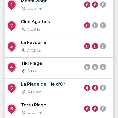
Maobi Plage
1
À 0.2 km
Club Agathos
2
À 0.8 km
La Favouille
3
À 0.9 km
Tiki Plage
4
À 1 km
La Plage de l'Ile d'Or
5
À 1.6 km
Tortu Plage
6
À 3.7 km