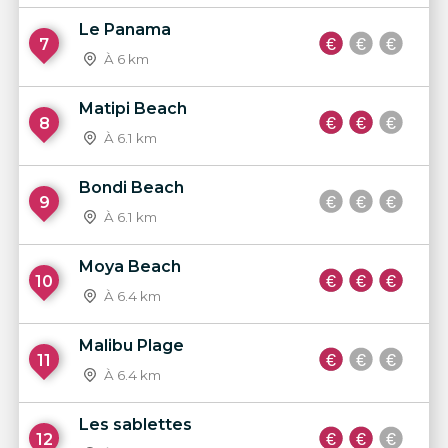
Le Panama
7
À 6 km
Matipi Beach
8
À 6.1 km
Bondi Beach
9
À 6.1 km
Moya Beach
10
À 6.4 km
Malibu Plage
11
À 6.4 km
Les sablettes
12