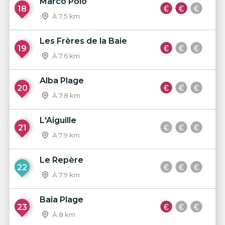
Marco Polo
18
À 7.5 km
Les Frères de la Baie
19
À 7.6 km
Alba Plage
20
À 7.8 km
L'Aiguille
21
À 7.9 km
Le Repère
22
À 7.9 km
Baia Plage
23
À 8 km