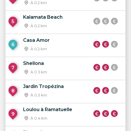
À 0.2 km
Kalamata Beach
5
À 0.2 km
Casa Amor
6
À 0.2 km
Shellona
7
À 0.3 km
Jardin Tropézina
8
À 0.3 km
Loulou à Ramatuelle
9
À 0.4 km