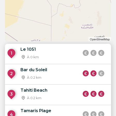
OpenStreetMap
Le 1051
1
À 0 km
Bar du Soleil
2
À 0.2 km
Tahiti Beach
3
À 0.2 km
Tamaris Plage
4