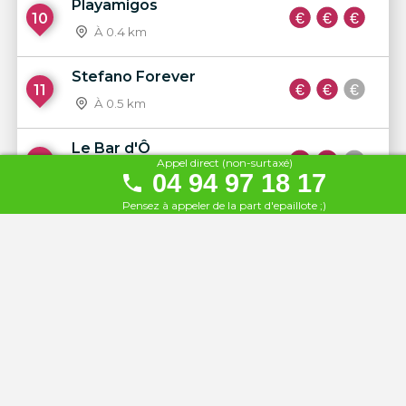
Playamigos
10
À 0.4 km
Stefano Forever
11
À 0.5 km
Le Bar d'Ô
12
Appel direct (non-surtaxé)
04 94 97 18 17
À 0.6 km
Pensez à appeler de la part d'epaillote ;)
Tiki Beach
13
À 0.6 km
Ophélie
14
À 0.7 km
Club 55
15
À 1 km