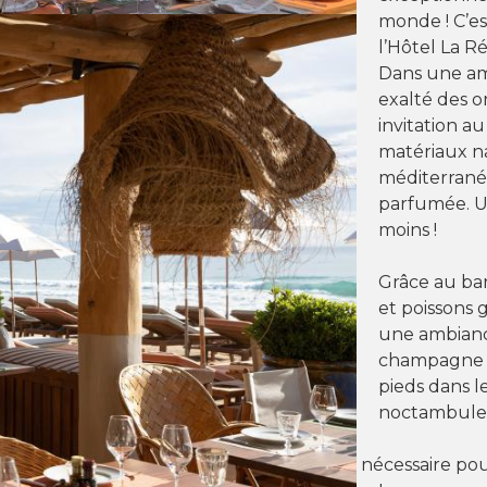
monde ! C’es
l’Hôtel La R
Dans une am
exalté des o
invitation a
matériaux na
méditerrané
parfumée. Un
moins !
Grâce au bar
et poissons 
une ambiance
champagne p
pieds dans le
noctambule 
la plage. Ainsi, vous aurez tout le confort nécessaire po