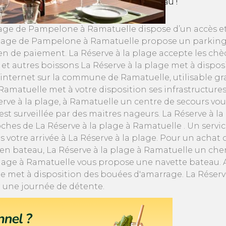
et le verre de cocktails les pieds dans l’eau !
- Plage de Pampelone à Ramatuelle dispose d’un accès 
 - Plage de Pampelone à Ramatuelle propose un parking
yen de paiement. La Réserve à la plage accepte les ch
t autres boissons La Réserve à la plage met à dispositi
à internet sur la commune de Ramatuelle, utilisable 
 à Ramatuelle met à votre disposition ses infrastructu
rve à la plage, à Ramatuelle un centre de secours vous 
est surveillée par des maitres nageurs. La Réserve à l
ches de La Réserve à la plage à Ramatuelle . Un service
s votre arrivée à La Réserve à la plage. Pour un achat
ée en bateau, La Réserve à la plage à Ramatuelle un che
plage à Ramatuelle vous propose une navette bateau. Af
 met à disposition des bouées d'amarrage. La Réserve 
r une journée de détente.