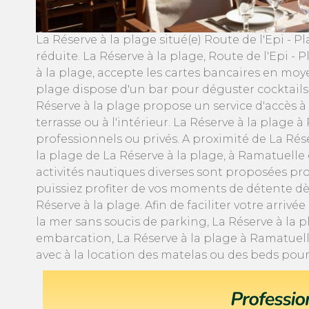
midi/matiné. Fini les tracas, bienvenue le bronzage 
La Réserve à la plage situé(e) Route de l'Epi 
réduite. La Réserve à la plage, Route de l'Epi
à la plage, accepte les cartes bancaires en mo
plage dispose d'un bar pour déguster cocktails e
Réserve à la plage propose un service d'accès 
terrasse ou à l'intérieur. La Réserve à la plage
professionnels ou privés. A proximité de La Rése
la plage de La Réserve à la plage, à Ramatuelle 
activités nautiques diverses sont proposées pro
puissiez profiter de vos moments de détente dè
Réserve à la plage. Afin de faciliter votre arriv
la mer sans soucis de parking, La Réserve à la 
embarcation, La Réserve à la plage à Ramatuelle
avec à la location des matelas ou des beds pou