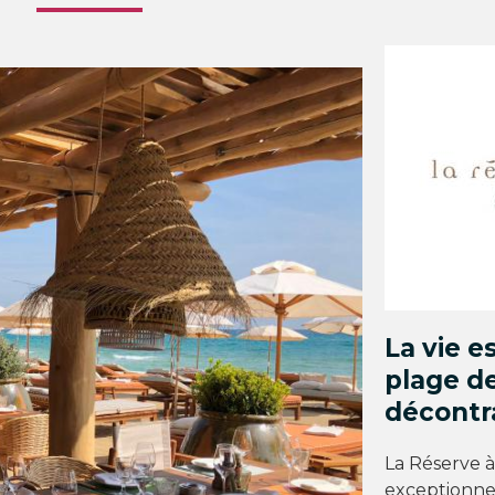
La vie e
plage d
décontr
La Réserve 
exceptionnel