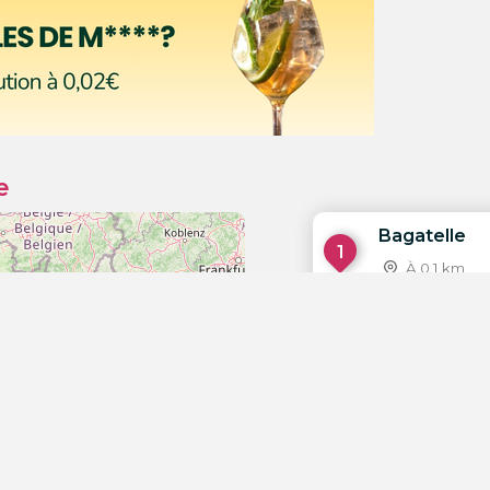
e
Bagatelle
1
À 0.1 km
Verde Beac
2
À 0.2 km
Nikki Beach
3
À 0.2 km