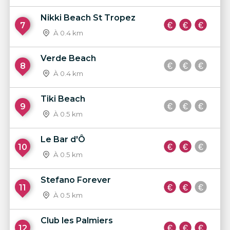
Nikki Beach St Tropez
7
À 0.4 km
Verde Beach
8
À 0.4 km
Tiki Beach
9
À 0.5 km
Le Bar d'Ô
10
À 0.5 km
Stefano Forever
11
À 0.5 km
Club les Palmiers
12