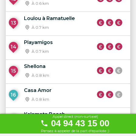
À 0.6 km
Loulou à Ramatuelle
13
À 0.7 km
Playamigos
14
À 0.7 km
Shellona
15
À 0.8 km
Casa Amor
16
À 0.8 km
Kalamata Beach
Appel direct (non-surtaxé)
17
04 94 43 15 00
À 0.9 km
Pensez à appeler de la part d'epaillote ;)