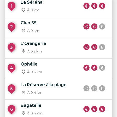
La Séréna
1
À 0 km
Club 55
2
À 0 km
L'Orangerie
3
À 0.2 km
Ophélie
4
À 0.3 km
La Réserve à la plage
5
À 0.4 km
Bagatelle
6
À 0.4 km