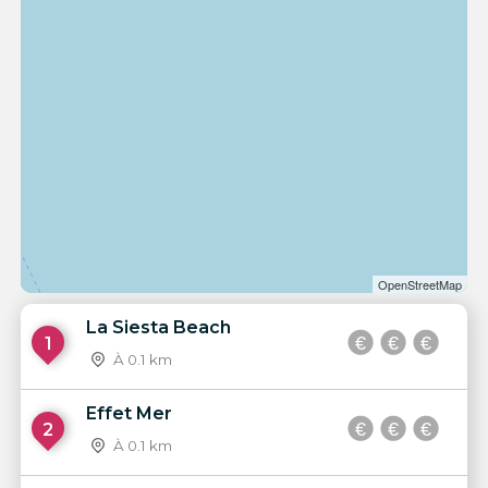
OpenStreetMap
La Siesta Beach
1
À 0.1 km
Effet Mer
2
À 0.1 km