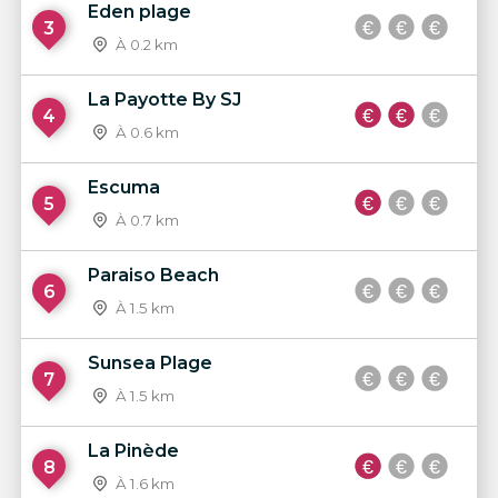
Eden plage
3
À 0.2 km
La Payotte By SJ
4
À 0.6 km
Escuma
5
À 0.7 km
Paraiso Beach
6
À 1.5 km
Sunsea Plage
7
À 1.5 km
La Pinède
8
À 1.6 km