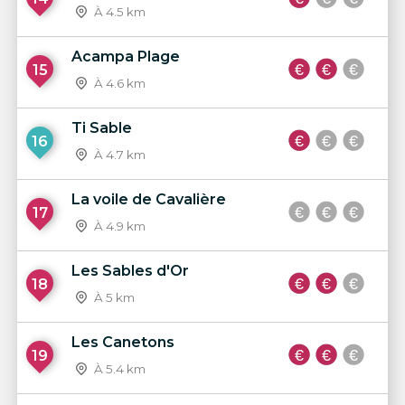
À 4.5 km
Acampa Plage
15
À 4.6 km
Ti Sable
16
À 4.7 km
La voile de Cavalière
17
À 4.9 km
Les Sables d'Or
18
À 5 km
Les Canetons
19
À 5.4 km