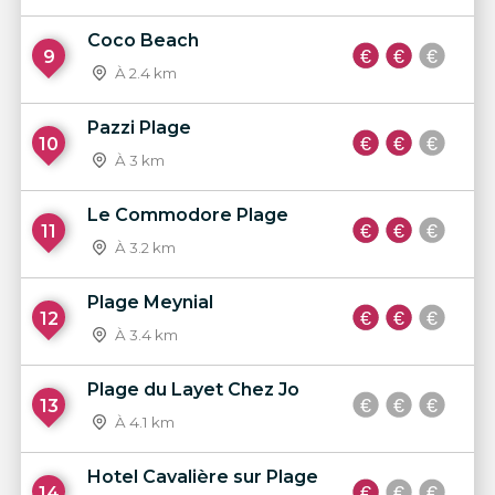
Coco Beach
9
À 2.4 km
Pazzi Plage
10
À 3 km
Le Commodore Plage
11
À 3.2 km
Plage Meynial
12
À 3.4 km
Plage du Layet Chez Jo
13
À 4.1 km
Hotel Cavalière sur Plage
14