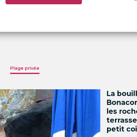
Plage privée
La bouil
Bonacors
les roch
terrasse
petit co