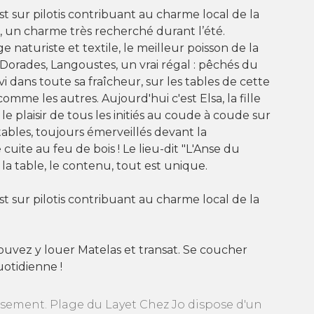
est sur pilotis contribuant au charme local de la
, un charme très recherché durant l’été.
 naturiste et textile, le meilleur poisson de la
 Dorades, Langoustes, un vrai régal : pêchés du
vi dans toute sa fraîcheur, sur les tables de cette
comme les autres. Aujourd'hui c'est Elsa, la fille
le plaisir de tous les initiés au coude à coude sur
tables, toujours émerveillés devant la
 cuite au feu de bois ! Le lieu-dit "L'Anse du
, la table, le contenu, tout est unique.
est sur pilotis contribuant au charme local de la
ouvez y louer Matelas et transat. Se coucher
uotidienne !
ssement. Plage du Layet Chez Jo dispose d'un