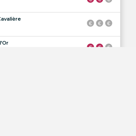
Cavalière
d'Or
re Plage
ns