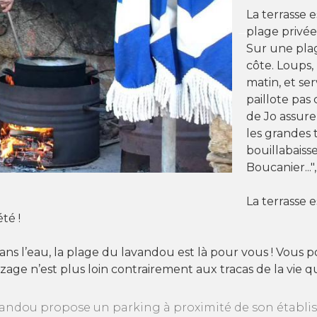
La terrasse 
plage privée
Sur une plage
côte. Loups,
matin, et ser
paillote pas 
de Jo assure 
les grandes 
bouillabaisse
Boucanier..."
La terrasse 
té !
ns l’eau, la plage
du lavandou
est là pour vous ! Vous p
nzage n’est plus loin contrairement aux tracas de la vie q
avandou propose un parking à proximité de son établi