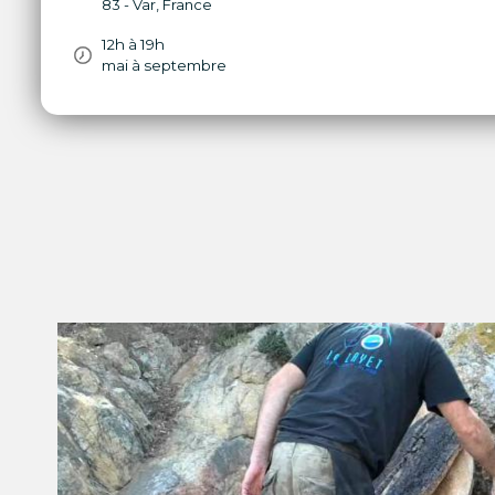
83 - Var
,
France
12h à 19h
mai à septembre