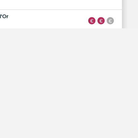
d'Or
ns
re Plage
ach
ge
Code d'intégration