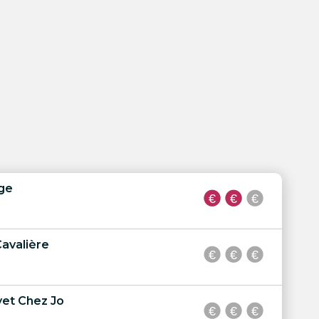
ge
Cavalière
yet Chez Jo