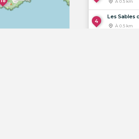
18
À 0.5 km
Les Sables 
4
À 0.5 km
Les Caneto
5
À 0.9 km
Le Commodo
6
À 1.4 km
OpenStreetMap
Akwabo be
7
À 1.5 km
Tamaris Pla
8
À 1.5 km