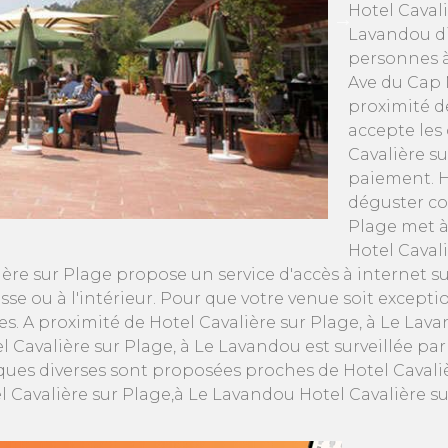
Hotel Cavali
Lavandou di
personnes à 
Ave du Cap 
proximité d
accepte les
Cavalière s
paiement. H
déguster coc
Plage met à 
Hotel Caval
ère sur Plage propose un service d'accès à internet s
e ou à l'intérieur. Pour que votre venue soit excepti
s. A proximité de Hotel Cavalière sur Plage, à Le Lava
el Cavalière sur Plage, à Le Lavandou est surveillée pa
iques diverses sont proposées proches de Hotel Cavaliè
el Cavalière sur Plage,à Le Lavandou Hotel Cavalière 