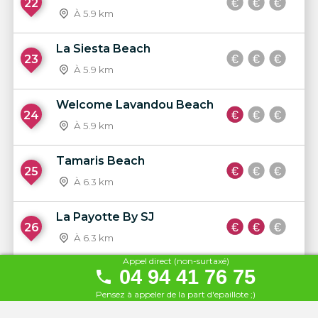
22
À 5.9 km
La Siesta Beach
23
À 5.9 km
Welcome Lavandou Beach
24
À 5.9 km
Tamaris Beach
25
À 6.3 km
La Payotte By SJ
26
À 6.3 km
Appel direct (non-surtaxé)
04 94 41 76 75
Plage du Soleil
27
À 6.4 km
Pensez à appeler de la part d'epaillote ;)