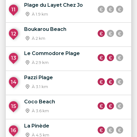
Plage du Layet Chez Jo
11
À 1.9 km
Boukarou Beach
12
À 2 km
Le Commodore Plage
13
À 2.9 km
Pazzi Plage
14
À 3.1 km
Coco Beach
15
À 3.6 km
La Pinède
16
À 4.5 km