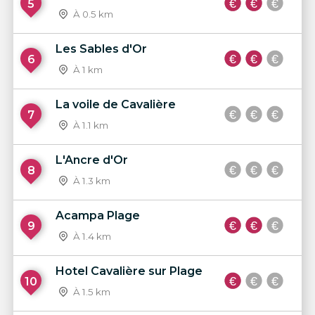
5
À 0.5 km
Les Sables d'Or
6
À 1 km
La voile de Cavalière
7
À 1.1 km
L'Ancre d'Or
8
À 1.3 km
Acampa Plage
9
À 1.4 km
Hotel Cavalière sur Plage
10
À 1.5 km