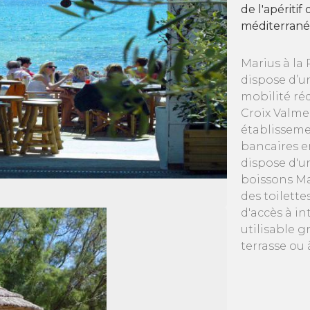
de l'apériti
méditerranée
Marius à la 
dispose d’u
mobilité réd
Croix Valme
établissemen
bancaires e
dispose d'u
boissons Mar
des toilette
d'accès à i
utilisable 
terrasse ou à