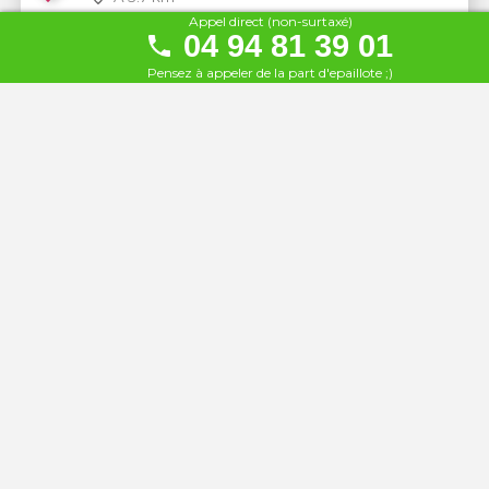
Appel direct (non-surtaxé)
04 94 81 39 01
Cap 21 Les Murènes
19
Pensez à appeler de la part d'epaillote ;)
À 5.8 km
Boukarou Beach
20
À 5.9 km
Le Santa Maria
21
À 6 km
La Pirogue
22
À 6.3 km
L'Ancre d'Or
23
À 6.7 km
Le B Plage