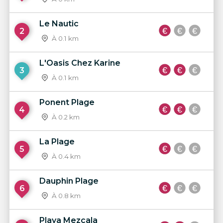
Le Nautic
2
À 0.1 km
L'Oasis Chez Karine
3
À 0.1 km
Ponent Plage
4
À 0.2 km
La Plage
5
À 0.4 km
Dauphin Plage
6
À 0.8 km
Playa Mezcala