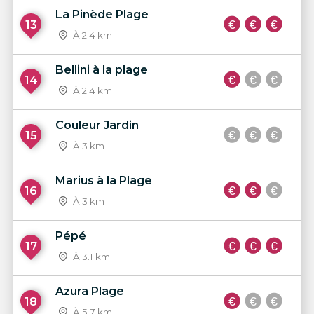
La Pinède Plage
13
À 2.4 km
Bellini à la plage
14
À 2.4 km
Couleur Jardin
15
À 3 km
Marius à la Plage
16
À 3 km
Pépé
17
À 3.1 km
Azura Plage
18
À 5.7 km