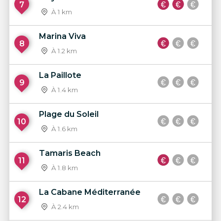
7
À 1 km
Marina Viva
8
À 1.2 km
La Paillote
9
À 1.4 km
Plage du Soleil
10
À 1.6 km
Tamaris Beach
11
À 1.8 km
La Cabane Méditerranée
12
À 2.4 km