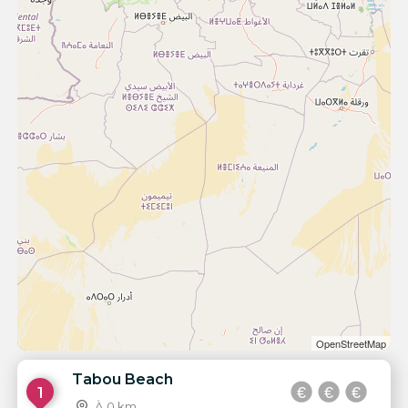
OpenStreetMap
Tabou Beach
1
À 0 km