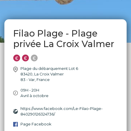
Filao Plage - Plage
privée La Croix Valmer
Plage du débarquement Lot 6
83420
,
La Croix Valmer
83 - Var
,
France
09H - 20H
Avril à octobre
https://www.facebook.com/Le-Filao-Plage-
840290126324736/
Page Facebook