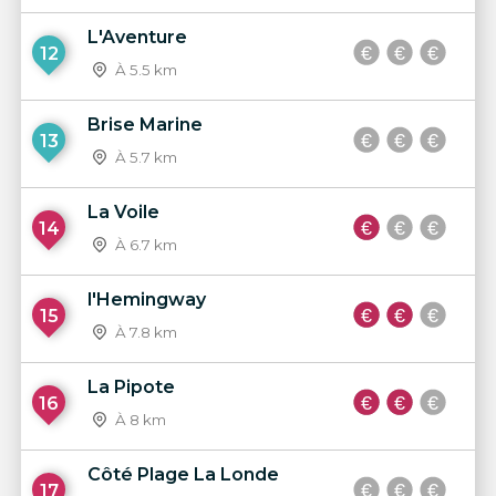
L'Aventure
12
À 5.5 km
Brise Marine
13
À 5.7 km
La Voile
14
À 6.7 km
l'Hemingway
15
À 7.8 km
La Pipote
16
À 8 km
Côté Plage La Londe
17