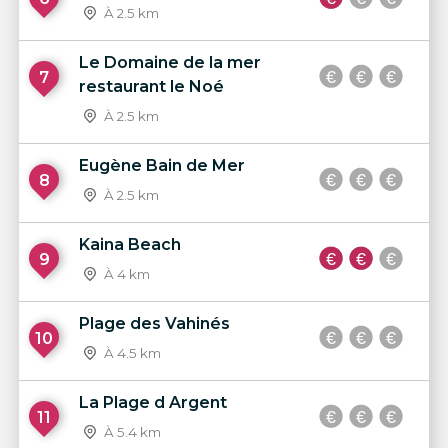
À 2.5 km
Le Domaine de la mer
7
restaurant le Noé
À 2.5 km
Eugène Bain de Mer
8
À 2.5 km
Kaina Beach
9
À 4 km
Plage des Vahinés
10
À 4.5 km
La Plage d Argent
11
À 5.4 km