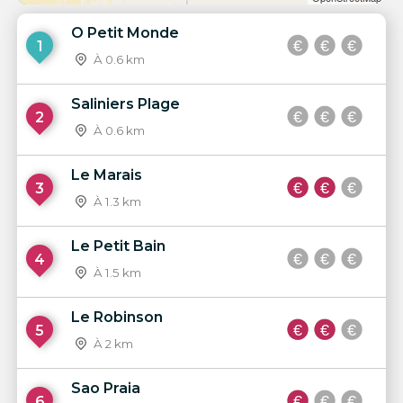
O Petit Monde
1
À 0.6 km
Saliniers Plage
2
À 0.6 km
Le Marais
3
À 1.3 km
Le Petit Bain
4
À 1.5 km
Le Robinson
5
À 2 km
Sao Praia
6