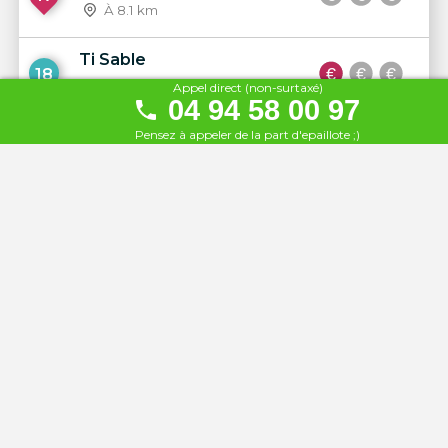
À 8.1 km
Ti Sable
18
Appel direct (non-surtaxé)
À 10 km
04 94 58 00 97
Pensez à appeler de la part d'epaillote ;)
L'Epuisette
19
À 12 km
Le Bor
20
À 12 km
Kazaar Klub
21
À 12 km
Les Salins
22
À 12 km