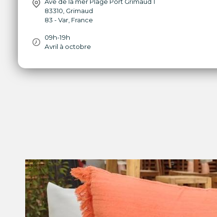
Ave de la mer Plage Port Grimaud 1
83310
,
Grimaud
83 - Var
,
France
09h-19h
Avril à octobre