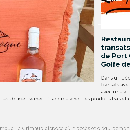
Restaura
transats
de Port 
Golfe de
Dans un déco
transats ave
avec une vu
es, délicieusement élaborée avec des produits frais et d
rimaud 1 à Grimaud dispose d’un accès et d'équipement