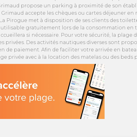
Grimaud propose un parking à proximité de son établi
 Grimaud accepte les chèques ou cartes déjeuner en 
La Pirogue met à disposition de ses clients des toilet
tilisable gratuitement lors de la consommation en ter
ueillera si nécessaire. Pour votre sécurité, la plage 
s privées. Des activités nautiques diverses sont prop
 de paiement. Afin de faciliter votre arrivée en bate
lage privée avec à la location des matelas ou des beds
4