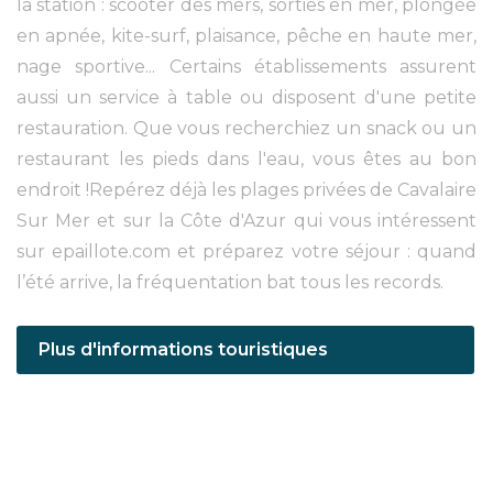
la station : scooter des mers, sorties en mer, plongée
en apnée, kite-surf, plaisance, pêche en haute mer,
nage sportive... Certains établissements assurent
aussi un service à table ou disposent d'une petite
restauration. Que vous recherchiez un snack ou un
restaurant les pieds dans l'eau, vous êtes au bon
endroit !Repérez déjà les plages privées de Cavalaire
Sur Mer et sur la Côte d'Azur qui vous intéressent
sur epaillote.com et préparez votre séjour : quand
l’été arrive, la fréquentation bat tous les records.
Plus d'informations touristiques