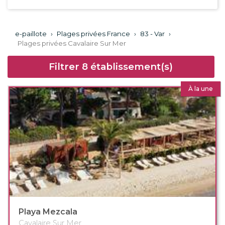
e-paillote
›
Plages privées France
›
83 - Var
›
Plages privées Cavalaire Sur Mer
Filtrer
8
établissement(s)
À la une
Playa Mezcala
Cavalaire Sur Mer