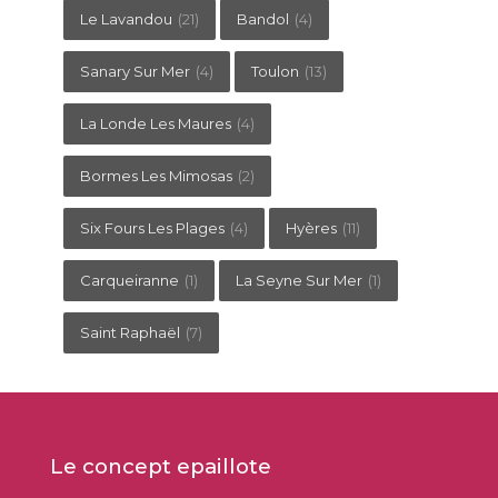
Le Lavandou
(21)
Bandol
(4)
Sanary Sur Mer
(4)
Toulon
(13)
La Londe Les Maures
(4)
Bormes Les Mimosas
(2)
Six Fours Les Plages
(4)
Hyères
(11)
Carqueiranne
(1)
La Seyne Sur Mer
(1)
Saint Raphaël
(7)
Le concept epaillote