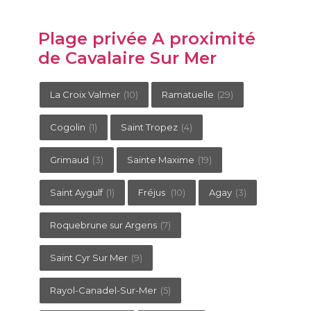
Plage privée A proximité
de Cavalaire Sur Mer
La Croix Valmer
(10)
Ramatuelle
(29)
Cogolin
(1)
Saint Tropez
(4)
Grimaud
(3)
Sainte Maxime
(19)
Saint Aygulf
(1)
Fréjus
(10)
Agay
(3)
Roquebrune sur Argens
(7)
Saint Cyr Sur Mer
(9)
Rayol-Canadel-Sur-Mer
(5)