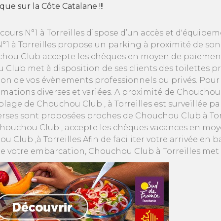
e sur la Côte Catalane !!!
ours N°1 à Torreilles dispose d’un accès et d'équipem
1 à Torreilles propose un parking à proximité de son
chou Club accepte les chèques en moyen de paiement
Club met à disposition de ses clients des toilettes pr
tion de vos évènements professionnels ou privés. Pour
ions diverses et variées. A proximité de Chouchou Cl
la plage de Chouchou Club , à Torreilles est surveillée
verses sont proposées proches de Chouchou Club à Tor
s. Chouchou Club , accepte les chèques vacances en mo
 Club ,à Torreilles Afin de faciliter votre arrivée en 
ge de votre embarcation, Chouchou Club à Torreilles me