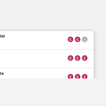
dal
te