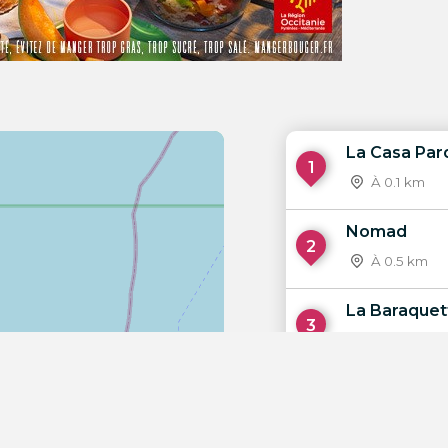
La Casa Par
1
À 0.1 km
Nomad
2
À 0.5 km
La Baraquet
3
À 0.5 km
Playa Sidja
4
À 0.6 km