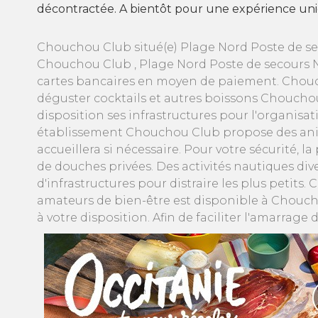
décontractée. A bientôt pour une expérience uniqu
Chouchou Club situé(e) Plage Nord Poste de sec
Chouchou Club , Plage Nord Poste de secours N°
cartes bancaires en moyen de paiement. Chou
déguster cocktails et autres boissons Chouchou 
disposition ses infrastructures pour l'organisa
établissement Chouchou Club propose des animat
accueillera si nécessaire. Pour votre sécurité, 
de douches privées. Des activités nautiques di
d'infrastructures pour distraire les plus petit
amateurs de bien-être est disponible à Chouchou
à votre disposition. Afin de faciliter l'amarra