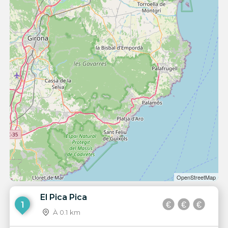
OpenStreetMap
El Pica Pica
1
À 0.1 km