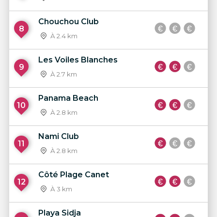
Chouchou Club
8
À 2.4 km
Les Voiles Blanches
9
À 2.7 km
Panama Beach
10
À 2.8 km
Nami Club
11
À 2.8 km
Côté Plage Canet
12
À 3 km
Playa Sidja