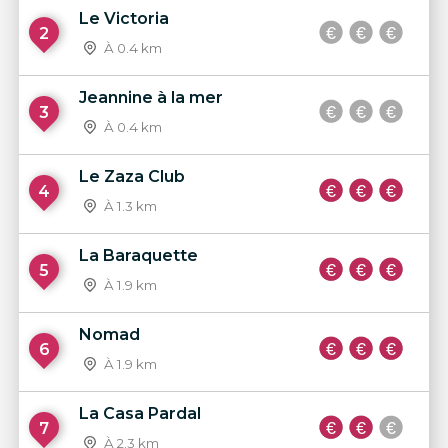
Le Victoria
2
À 0.4 km
Jeannine à la mer
3
À 0.4 km
Le Zaza Club
4
À 1.3 km
La Baraquette
5
À 1.9 km
Nomad
6
À 1.9 km
La Casa Pardal
7
À 2.3 km