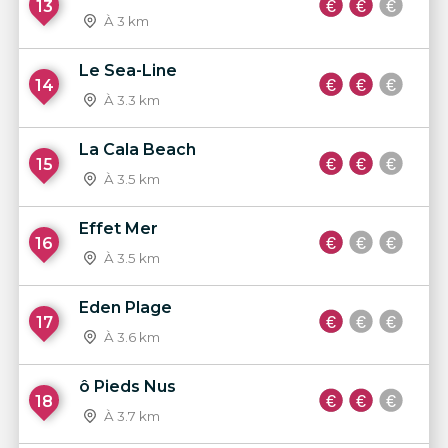
13
À 3 km
Le Sea-Line
14
À 3.3 km
La Cala Beach
15
À 3.5 km
Effet Mer
16
À 3.5 km
Eden Plage
17
À 3.6 km
ô Pieds Nus
18
À 3.7 km