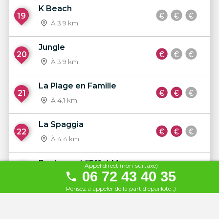
K Beach
19
À 3.9 km
Jungle
20
À 3.9 km
La Plage en Famille
21
À 4.1 km
La Spaggia
22
À 4.4 km
Restaurant l'Effet Mer
Appel direct (non-surtaxé)
23
06 72 43 40 35
À 4.5 km
Pensez à appeler de la part d'epaillote ;)
Ginette
24
À 4.5 km