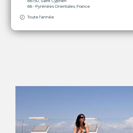
66750
,
Saint Cyprien
66 - Pyrénées Orientales
,
France
Toute l'année