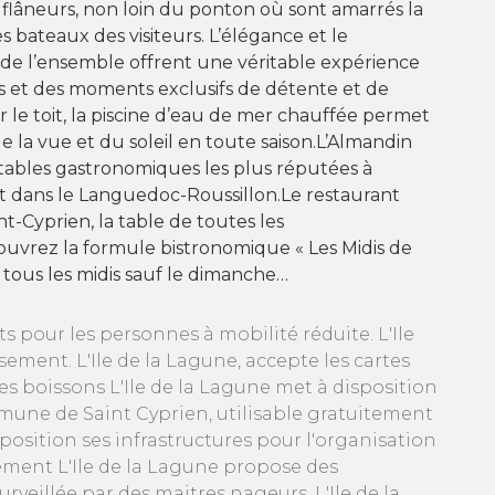
s flâneurs, non loin du ponton où sont amarrés la
s bateaux des visiteurs. L’élégance et le
de l’ensemble offrent une véritable expérience
s et des moments exclusifs de détente et de
r le toit, la piscine d’eau de mer chauffée permet
de la vue et du soleil en toute saison.L’Almandin
tables gastronomiques les plus réputées à
t dans le Languedoc-Roussillon.Le restaurant
nt-Cyprien, la table de toutes les
uvrez la formule bistronomique « Les Midis de
 tous les midis sauf le dimanche…
s pour les personnes à mobilité réduite. L'Ile
ment. L'Ile de la Lagune, accepte les cartes
s boissons L'Ile de la Lagune met à disposition
ommune de Saint Cyprien, utilisable gratuitement
sposition ses infrastructures pour l'organisation
ement L'Ile de la Lagune propose des
urveillée par des maitres nageurs. L'Ile de la