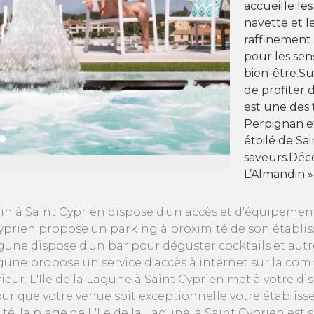
accueille le
navette et le
raffinement 
pour les sen
bien-être.Su
de profiter 
est une des 
Perpignan e
étoilé de Sai
saveurs.Déco
L’Almandin »
din à Saint Cyprien dispose d’un accès et d'équipement
yprien propose un parking à proximité de son établisse
gune dispose d'un bar pour déguster cocktails et autre
a Lagune propose un service d'accès à internet sur la c
ieur. L'Ile de la Lagune à Saint Cyprien met à votre di
ur que votre venue soit exceptionnelle votre établiss
té, la plage de L'Ile de la Lagune, à Saint Cyprien est s