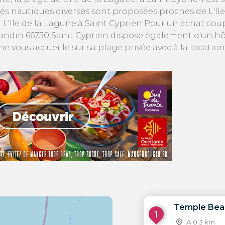
és nautiques diverses sont proposées proches de L'Ile 
 L'Ile de la Lagune,à Saint Cyprien Pour un achat cou
mandin 66750 Saint Cyprien dispose également d'un hôt
ne vous accueille sur sa plage privée avec à la locat
Temple Bea
1
À 0.3 km