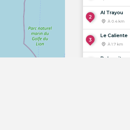
Al Trayou
2
À 0.4 km
Le Caliente
3
À 1.7 km
Dolce vita
4
À 1.9 km
L’Amourette
5
À 2 km
Hawaïï
6
À 2.5 km
OpenStreetMap
Club Emera