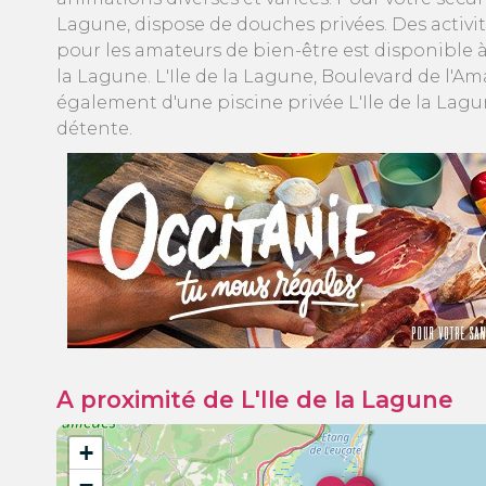
Lagune, dispose de douches privées. Des activit
pour les amateurs de bien-être est disponible à
la Lagune. L'Ile de la Lagune, Boulevard de l'A
également d'une piscine privée L'Ile de la Lagu
détente.
A proximité de L'Ile de la Lagune
+
−