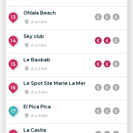
Ohlala Beach
13
À 4.1 km
Sky club
14
À 4.1 km
Le Baobab
15
À 4.2 km
Le Spot Ste Marie La Mer
16
À 4.5 km
El Pica Pica
17
À 4.6 km
La Casita