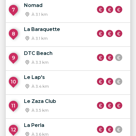
Nomad
7
À 3.1 km
La Baraquette
8
À 3.1 km
DTC Beach
9
À 3.3 km
Le Lap's
10
À 3.4 km
Le Zaza Club
11
À 3.5 km
La Perla
12
À 3.6 km