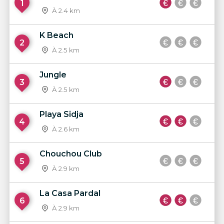
1
À 2.4 km
K Beach
2
À 2.5 km
Jungle
3
À 2.5 km
Playa Sidja
4
À 2.6 km
Chouchou Club
5
À 2.9 km
La Casa Pardal
6
À 2.9 km