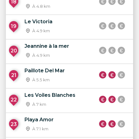
18
À 4.8 km
Le Victoria
19
À 4.9 km
Jeannine à la mer
20
À 4.9 km
Paillote Del Mar
21
À 5.5 km
Les Voiles Blanches
22
À 7 km
Playa Amor
23
À 7.1 km