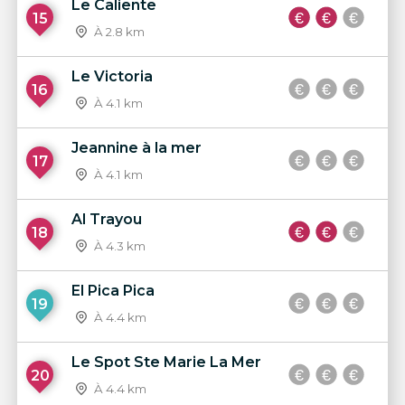
Le Caliente
15
À 2.8 km
Le Victoria
16
À 4.1 km
Jeannine à la mer
17
À 4.1 km
Al Trayou
18
À 4.3 km
El Pica Pica
19
À 4.4 km
Le Spot Ste Marie La Mer
20
À 4.4 km