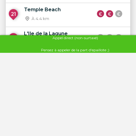
Temple Beach
21
À 4.4 km
L'Ile de la Lagune
22
Appel direct (non-surtaxé)
À 4.5 km
Pensez à appeler de la part d'epaillote ;)
Le Zaza Club
23
À 5.7 km
La Baraquette
24
À 6.3 km
Nomad
25
À 6.3 km
La Casa Pardal
26