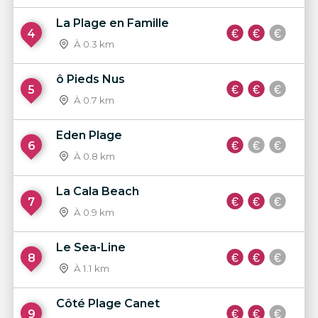
La Plage en Famille
4
À 0.3 km
ô Pieds Nus
5
À 0.7 km
Eden Plage
6
À 0.8 km
La Cala Beach
7
À 0.9 km
Le Sea-Line
8
À 1.1 km
Côté Plage Canet
9