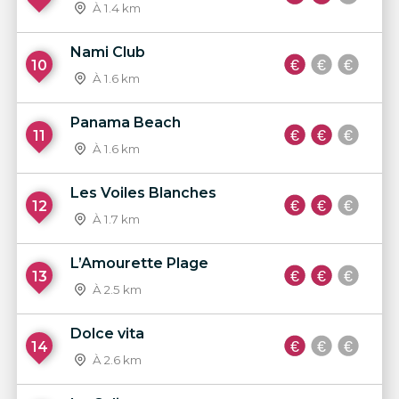
À 1.4 km
Nami Club
10
À 1.6 km
Panama Beach
11
À 1.6 km
Les Voiles Blanches
12
À 1.7 km
L’Amourette Plage
13
À 2.5 km
Dolce vita
14
À 2.6 km