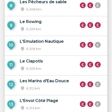
Les Pêcheurs de sable
8
À 208 km
Le Rowing
9
À 209 km
L'Emulation Nautique
10
À 209 km
Le Clapotis
11
À 209 km
Les Marins d'Eau Douce
12
À 212 km
L'Envol Côté Plage
13
À 213 km