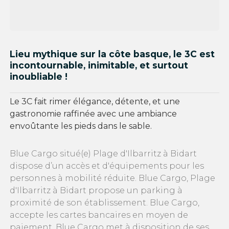
Lieu mythique sur la côte basque, le 3C est
incontournable, inimitable, et surtout
inoubliable !
Le 3C fait rimer élégance, détente, et une
gastronomie raffinée avec une ambiance
envoûtante les pieds dans le sable.
Blue Cargo situé(e) Plage d'Ilbarritz à Bidart
dispose d’un accès et d'équipements pour les
personnes à mobilité réduite. Blue Cargo, Plage
d'Ilbarritz à Bidart propose un parking à
proximité de son établissement. Blue Cargo,
accepte les cartes bancaires en moyen de
paiement. Blue Cargo met à disposition de ses