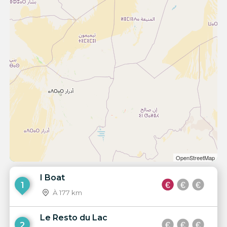
OpenStreetMap
I Boat
1
À 177 km
Le Resto du Lac
2