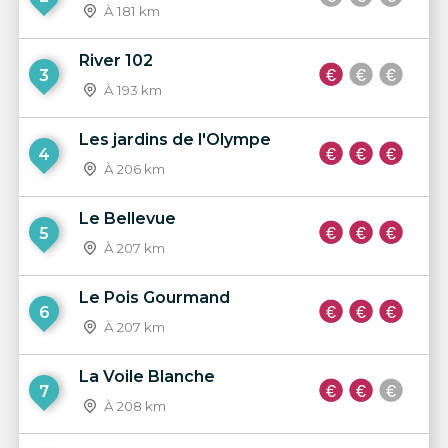
À 181 km
River 102
3
À 193 km
Les jardins de l'Olympe
4
À 206 km
Le Bellevue
5
À 207 km
Le Pois Gourmand
6
À 207 km
La Voile Blanche
7
À 208 km