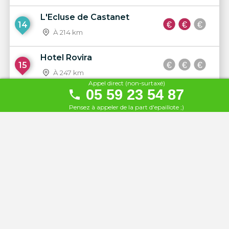
L'Ecluse de Castanet
14
À 214 km
Hotel Rovira
15
À 247 km
Appel direct (non-surtaxé)
05 59 23 54 87
La Guinguette Saint Rome
16
Pensez à appeler de la part d'epaillote ;)
Plage
À 250 km
Gran Hotel La Hacienda
17
À 252 km
Le moulin de Trebes
18
À 279 km