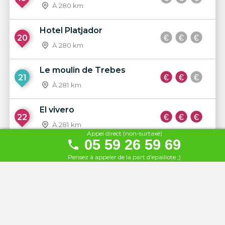
À 280 km
Hotel Platjador
20
À 280 km
Le moulin de Trebes
21
À 281 km
El vivero
22
À 281 km
Appel direct (non-surtaxé)
05 59 26 59 69
CBC Casanova Beach Club
23
Pensez à appeler de la part d'epaillote ;)
À 288 km
Platja Ca La Nuri
24
À 298 km