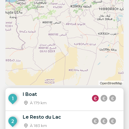
OpenStreetMap
I Boat
1
À 179 km
Le Resto du Lac
2
À 183 km