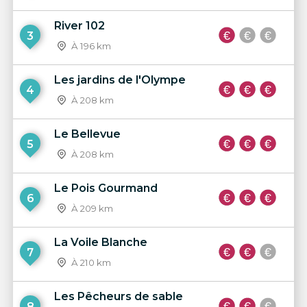
River 102
3
À 196 km
Les jardins de l'Olympe
4
À 208 km
Le Bellevue
5
À 208 km
Le Pois Gourmand
6
À 209 km
La Voile Blanche
7
À 210 km
Les Pêcheurs de sable
8