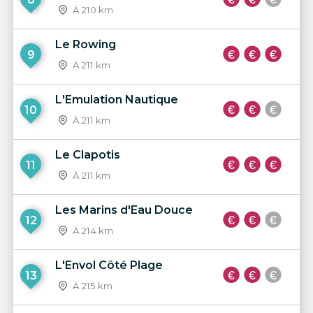
À 210 km
Le Rowing
9
À 211 km
L'Emulation Nautique
10
À 211 km
Le Clapotis
11
À 211 km
Les Marins d'Eau Douce
12
À 214 km
L'Envol Côté Plage
13
À 215 km