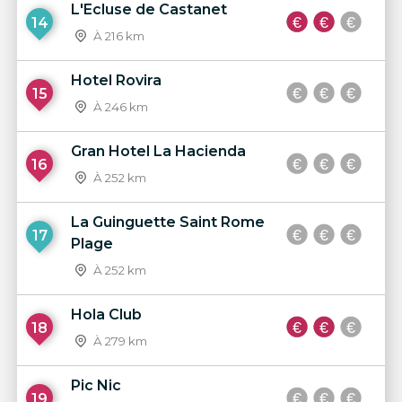
L'Ecluse de Castanet
14
À 216 km
Hotel Rovira
15
À 246 km
Gran Hotel La Hacienda
16
À 252 km
La Guinguette Saint Rome
17
Plage
À 252 km
Hola Club
18
À 279 km
Pic Nic
19