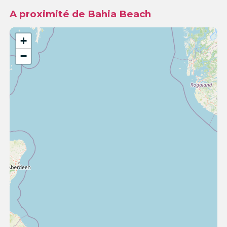
A proximité de Bahia Beach
+
−