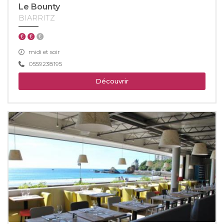
Le Bounty
BIARRITZ
midi et soir
0559238195
Découvrir