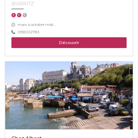
BIARRITZ
mars à octobre midi...
0559222783
Découvrir