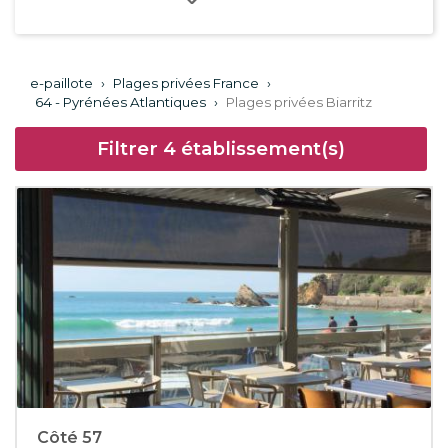
e-paillote
›
Plages privées France
›
64 - Pyrénées Atlantiques
›
Plages privées Biarritz
Filtrer
4
établissement(s)
Côté 57