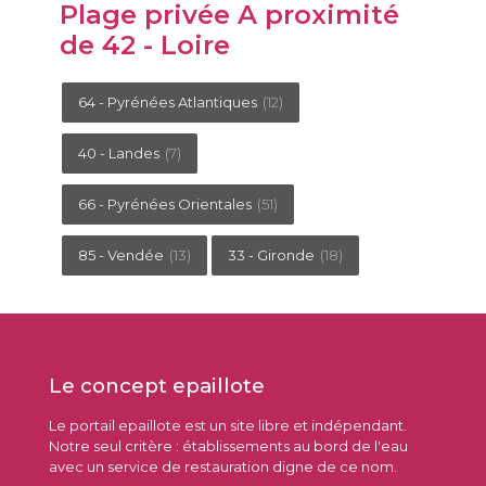
Plage privée A proximité
de 42 - Loire
64 - Pyrénées Atlantiques
(12)
40 - Landes
(7)
66 - Pyrénées Orientales
(51)
85 - Vendée
(13)
33 - Gironde
(18)
Le concept epaillote
Le portail epaillote est un site libre et indépendant.
Notre seul critère : établissements au bord de l'eau
avec un service de restauration digne de ce nom.