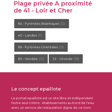
Plage privée A proximité
de 41 - Loir et Cher
64 - Pyrénées Atlantiques
(12)
40 - Landes
(7)
66 - Pyrénées Orientales
(51)
85 - Vendée
(13)
33 - Gironde
(18)
Le concept epaillote
Le portail epaillote est un site libre et indépendant.
Notre seul critère : établissements au bord de l'eau
avec un service de restauration digne de ce nom.