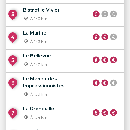
Bistrot le Vivier
3
À 143 km
La Marine
4
À 143 km
Le Bellevue
5
À 147 km
Le Manoir des
6
Impressionnistes
À 153 km
La Grenouille
7
À 154 km