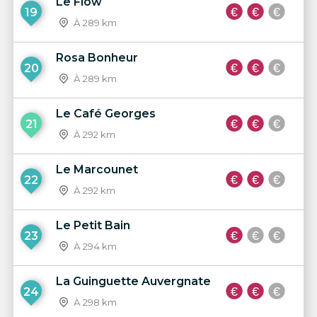
Le Flow
19
À 289 km
Rosa Bonheur
20
À 289 km
Le Café Georges
21
À 292 km
Le Marcounet
22
À 292 km
Le Petit Bain
23
À 294 km
La Guinguette Auvergnate
24
À 298 km