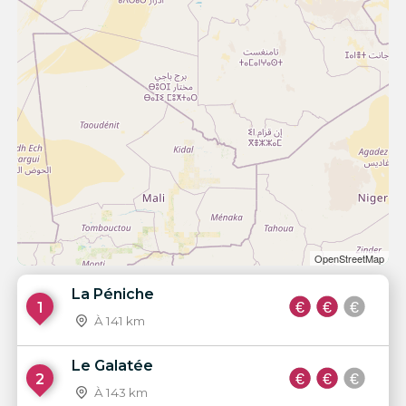
OpenStreetMap
La Péniche
1
À 141 km
Le Galatée
2
À 143 km