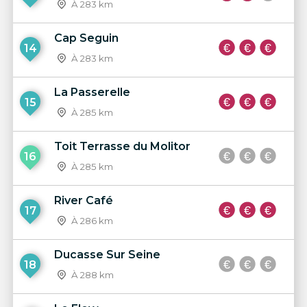
À 283 km
Cap Seguin
14
À 283 km
La Passerelle
15
À 285 km
Toit Terrasse du Molitor
16
À 285 km
River Café
17
À 286 km
Ducasse Sur Seine
18
À 288 km