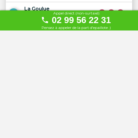
La Goulue
25
Appel direct (non-surtaxé)
02 99 56 22 31
À 300 km
Pensez à appeler de la part d'epaillote ;)
Chez Gégène
26
À 300 km
La Guinguette de l'Ile du
27
martin pêcheur
À 302 km
Bar de la Marine Chez Fifi
28
À 304 km
L'Ecluse du Martin Pêcheur
29
À 305 km
Nina à la Plage