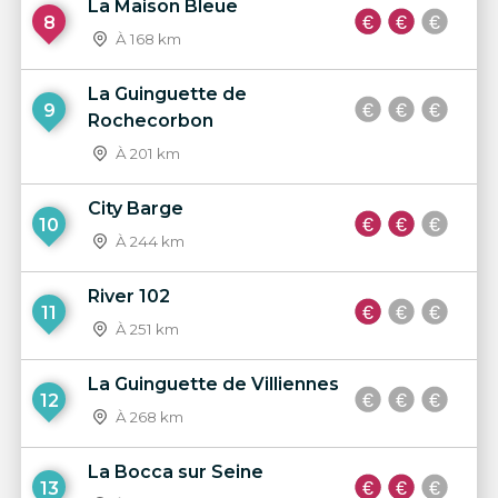
La Maison Bleue
8
À 168 km
La Guinguette de
9
Rochecorbon
À 201 km
City Barge
10
À 244 km
River 102
11
À 251 km
La Guinguette de Villiennes
12
À 268 km
La Bocca sur Seine
13