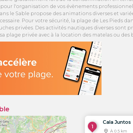
s pour l'organisation de vos évènements professionnel
ns le Sable propose des animations diverses et variées
essaire. Pour votre sécurité, la plage de Les Pieds dans
uches privées. Des activités nautiques diverses sont 
r sa plage privée avec à la location des matelas ou de
ble
Cala Juntos
1
À 0.5 km