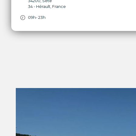
34200
,
Sète
34 - Hérault
,
France
09h- 23h