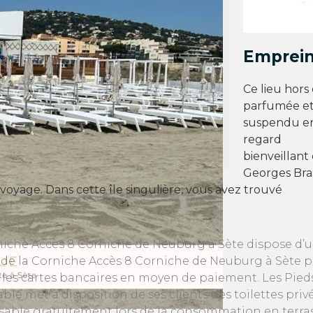
Emprein
Ce lieu hors
parfumée et
suspendu ent
regard
bienveillant
Georges Bras
on voyage. Dans cette île singulière, vous avez trouvé
orniche Accès 8 Corniche de Neuburg à Sète dispose d
ge de la Corniche Accès 8 Corniche de Neuburg à Sète
e les cartes bancaires en moyen de paiement. Les Pied
able met à disposition de ses clients des toilettes pri
isable gratuitement lors de la consommation en terrasse