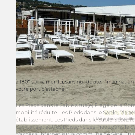
à 180° sur la mer. Ici, sans nul doute, l’imaginati
votre port d’attache ...
Les Pieds dans le Sable situé(e) Plage de la C
mobilité réduite. Les Pieds dans le Sable, Pla
établissement. Les Pieds dans le Sable, accept
cocktails et autres boissons Les Pieds dans le S
d'accès à internet sur la commune de Sète, util