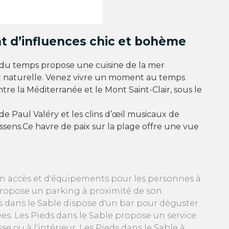
t d’influences chic et bohème
 du temps propose une cuisine de la mer
 naturelle. Venez vivre un moment au temps
re la Méditerranée et le Mont Saint-Clair, sous le
 de Paul Valéry et les clins d’œil musicaux de
sens.Ce havre de paix sur la plage offre une vue
’un accès et d'équipements pour les personnes à
 propose un parking à proximité de son
s dans le Sable dispose d'un bar pour déguster
vées. Les Pieds dans le Sable propose un service
 ou à l'intérieur. Les Pieds dans le Sable à