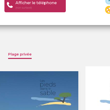
Afficher le téléphone
(non surtaxé)
Plage privée