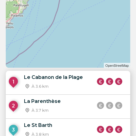
OpenStreetMap
Le Cabanon de la Plage
1
À 3.6 km
La Parenthèse
2
À 3.7 km
Le St Barth
3
À 3.8 km