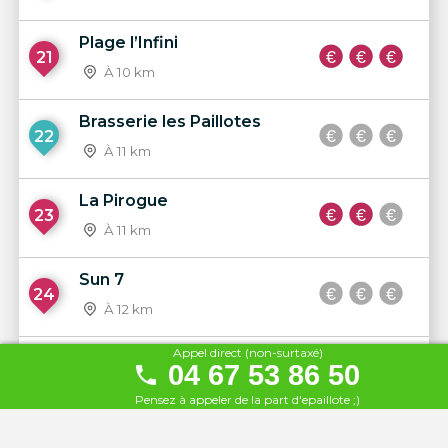
Plage l’Infini
21
À 10 km
Brasserie les Paillotes
22
À 11 km
La Pirogue
23
À 11 km
Sun 7
24
À 12 km
Appel direct (non-surtaxé)
Le Poisson Rouge
04 67 53 86 50
25
À 12 km
Pensez à appeler de la part d'epaillote ;)
La Plage du Delta