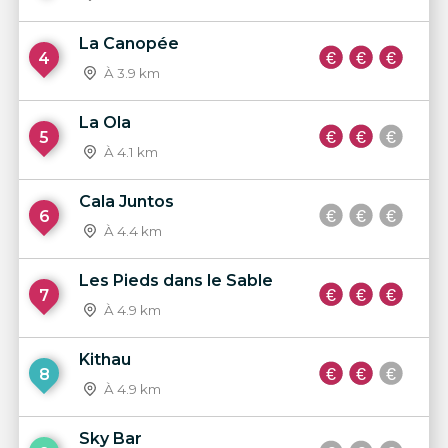
La Canopée
4
À 3.9 km
La Ola
5
À 4.1 km
Cala Juntos
6
À 4.4 km
Les Pieds dans le Sable
7
À 4.9 km
Kithau
8
À 4.9 km
Sky Bar