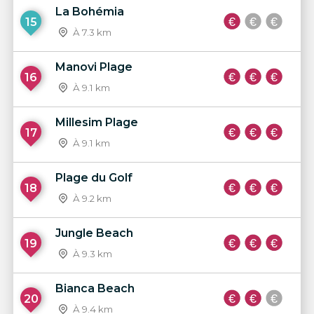
La Bohémia
15
À 7.3 km
Manovi Plage
16
À 9.1 km
Millesim Plage
17
À 9.1 km
Plage du Golf
18
À 9.2 km
Jungle Beach
19
À 9.3 km
Bianca Beach
20
À 9.4 km