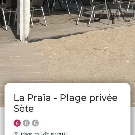
La Praïa - Plage privée
Sète
Plage les 3 digues RN 112