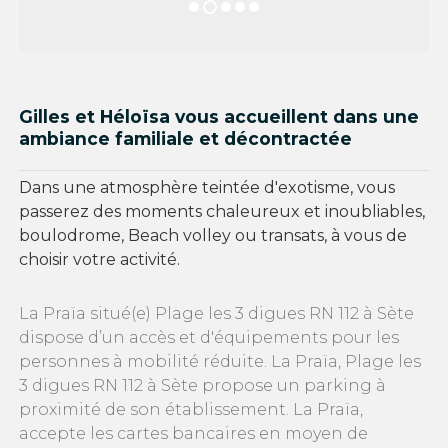
Gilles et Héloïsa vous accueillent dans une
ambiance familiale et décontractée
Dans une atmosphère teintée d'exotisme, vous
passerez des moments chaleureux et inoubliables,
boulodrome, Beach volley ou transats, à vous de
choisir votre activité.
La Praïa situé(e) Plage les 3 digues RN 112 à Sète
dispose d’un accès et d'équipements pour les
personnes à mobilité réduite. La Praïa, Plage les
3 digues RN 112 à Sète propose un parking à
proximité de son établissement. La Praïa,
accepte les cartes bancaires en moyen de