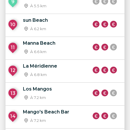
9
À 5.5 km
sun Beach
10
À 6.2 km
Manna Beach
11
À 6.6 km
La Méridienne
12
À 6.8 km
Los Mangos
13
À 7.2 km
Mango's Beach Bar
14
À 7.2 km